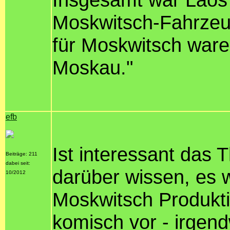
Moskwitsch-Fahrzeug
für Moskwitsch ware
Moskau."
efb
Ist interessant das
Beiträge: 211
dabei seit:
darüber wissen, es w
10/2012
Moskwitsch Produkti
komisch vor - irgen