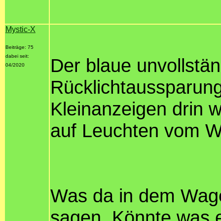
Mystic-X
Beiträge: 75
dabei seit:
Der blaue unvollstä
04/2020
Rücklichtaussparung
Kleinanzeigen drin 
auf Leuchten vom W
Was da in dem Wagen
sagen. Könnte was e