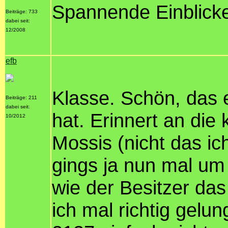
Spannende Einblicke
Beiträge: 733
dabei seit:
12/2008
efb
Klasse. Schön, das 
Beiträge: 211
dabei seit:
hat. Erinnert an die
10/2012
Mossis (nicht das i
gings ja nun mal um
wie der Besitzer das
ich mal richtig gelu