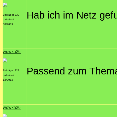
Hab ich im Netz gef
Beiträge: 239
dabei seit:
08/2009
wowka26
Passend zum Them
Beiträge: 323
dabei seit:
12/2012
wowka26