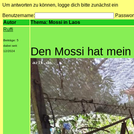
Um antworten zu können, logge dich bitte zunächst ein
Benutzername:
Passwor
Autor
Thema: Mossi in Laos
Ruffi
Beiträge: 5
dabei seit:
Den Mossi hat mein
12/2024