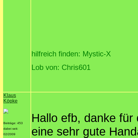
hilfreich finden: Mystic-X
Lob von: Chris601
Klaus
Köpke
Hallo efb, danke für
Beiträge: 453
eine sehr gute Handa
dabei seit:
02/2009