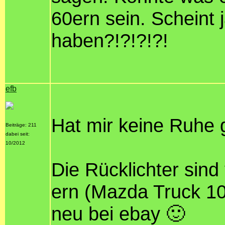
60ern sein. Scheint
haben?!?!?!?!
efb
Hat mir keine Ruhe 
Beiträge: 211
dabei seit:
10/2012
Die Rücklichter sin
ern (Mazda Truck 10
neu bei ebay 🙂