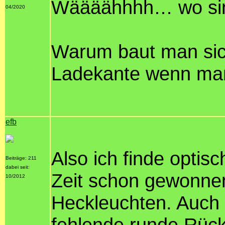
Wäääähhhh… wo sin
04/2020
Warum baut man sich 
Ladekante wenn man
efb
Also ich finde optis
Beiträge: 211
dabei seit:
Zeit schon gewonne
10/2012
Heckleuchten. Auch
fehlende runde Rück