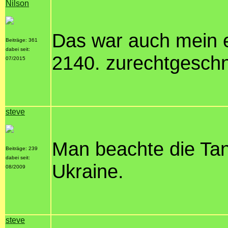
Nilson
Das war auch mein 
Beiträge: 361
dabei seit:
2140. zurechtgeschn
07/2015
steve
Man beachte die Tan
Beiträge: 239
dabei seit:
Ukraine.
08/2009
steve