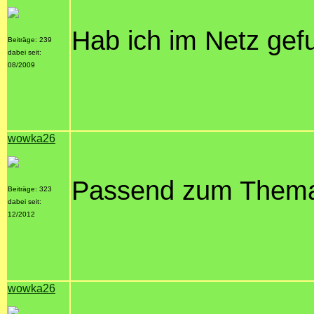
Hab ich im Netz gef
Beiträge: 239
dabei seit:
08/2009
wowka26
Passend zum Them
Beiträge: 323
dabei seit:
12/2012
wowka26