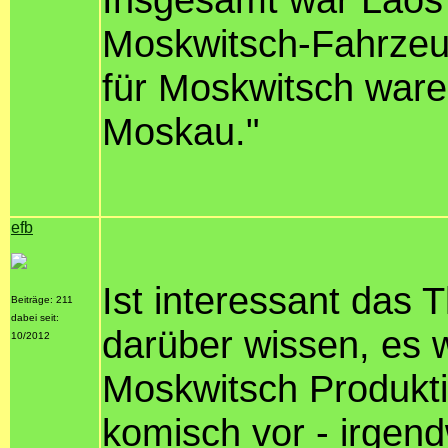
Moskwitsch-Fahrzeug
für Moskwitsch ware
Moskau."
efb
Ist interessant das
Beiträge: 211
dabei seit:
darüber wissen, es w
10/2012
Moskwitsch Produkti
komisch vor - irgen