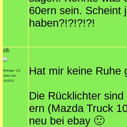
60ern sein. Scheint
haben?!?!?!?!
efb
Hat mir keine Ruhe 
Beiträge: 211
dabei seit:
10/2012
Die Rücklichter sin
ern (Mazda Truck 10
neu bei ebay 🙂