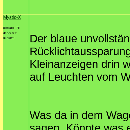
Mystic-X
Beiträge: 75
dabei seit:
Der blaue unvollstä
04/2020
Rücklichtaussparung
Kleinanzeigen drin 
auf Leuchten vom W
Was da in dem Wagen
sagen. Könnte was e