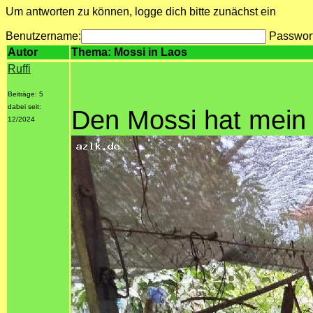
Um antworten zu können, logge dich bitte zunächst ein
Benutzername:
Passwor
Autor
Thema: Mossi in Laos
Ruffi
Beiträge: 5
dabei seit:
Den Mossi hat mein
12/2024