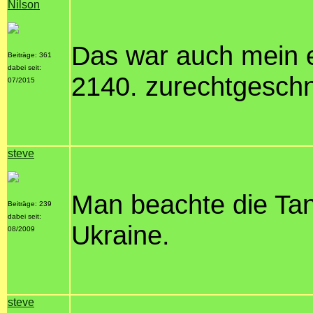
Nilson
Das war auch mein 
Beiträge: 361
dabei seit:
2140. zurechtgeschn
07/2015
steve
Man beachte die Tan
Beiträge: 239
dabei seit:
Ukraine.
08/2009
steve