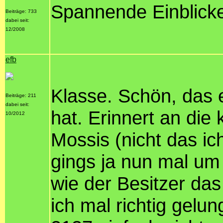
Spannende Einblicke
Beiträge: 733
dabei seit:
12/2008
efb
Klasse. Schön, das 
Beiträge: 211
dabei seit:
hat. Erinnert an die
10/2012
Mossis (nicht das i
gings ja nun mal um
wie der Besitzer das
ich mal richtig gelu