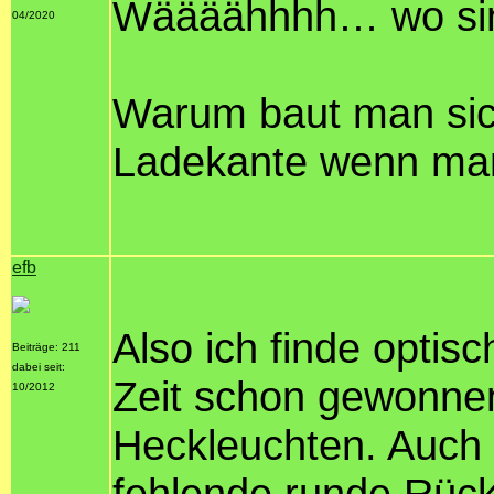
Wäääähhhh… wo sin
04/2020
Warum baut man sich 
Ladekante wenn man
efb
Also ich finde optis
Beiträge: 211
dabei seit:
Zeit schon gewonne
10/2012
Heckleuchten. Auch
fehlende runde Rück