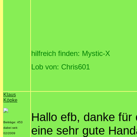
hilfreich finden: Mystic-X
Lob von: Chris601
Klaus
Köpke
Hallo efb, danke für
Beiträge: 453
eine sehr gute Handa
dabei seit:
02/2009