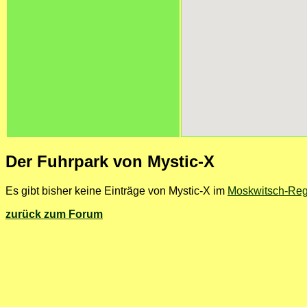
Der Fuhrpark von Mystic-X
Es gibt bisher keine Einträge von Mystic-X im
Moskwitsch-Reg
zurück zum Forum