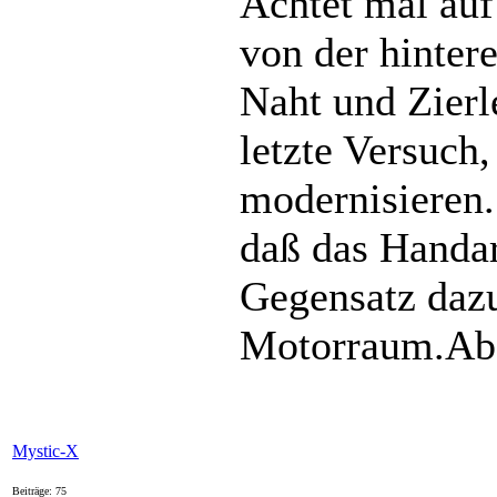
Achtet mal auf
von der hinter
Naht und Zierle
letzte Versuch
modernisieren. 
daß das Handarb
Gegensatz dazu
Motorraum.Aber
Mystic-X
Beiträge: 75