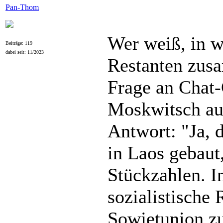
Pan-Thom
Wer weiß, in 
Beiträge: 119
dabei seit: 11/2023
Restanten zus
Frage an Chat
Moskwitsch au
Antwort: "Ja,
in Laos gebaut,
Stückzahlen. I
sozialistische
Sowjetunion z