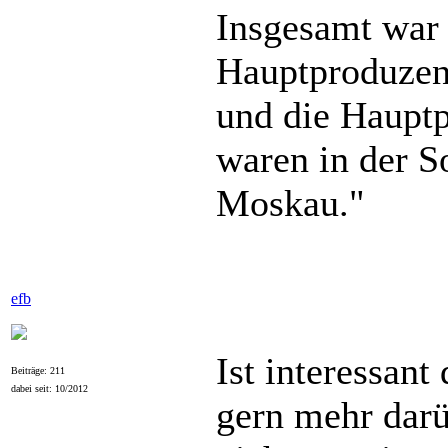
Insgesamt war 
Hauptproduzen
und die Hauptp
waren in der S
Moskau."
efb
Ist interessan
Beiträge: 211
dabei seit: 10/2012
gern mehr darü