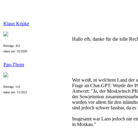
Klaus Köpke
Hallo efb, danke für die tolle Rec
Beiträge: 453
dabei seit: 02/2009
Pan-Thom
Wer weiß, in welchem Land der 
Frage an Chat-GPT: Wurde der 
Beiträge: 119
Antwort: "Ja, der Moskwitsch PKW
dabei seit: 11/2023
der Sowjetunion zusammenzuarbe
wurden vor allem für den inländi
sind jedoch schwer fassbar, da es
Insgesamt war Laos jedoch nie e
in Moskau."