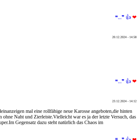
❝...❞
👍
❤
20.12.2024 - 14:58
❝...❞
👍
❤
23.12.2024 - 14:12
einanzeigen mal eine rollfähige neue Karosse angeboten,die hinten
 ohne Naht und Zierleiste.Vielleicht war es ja der letzte Versuch, das
super.Im Gegensatz dazu steht natürlich das Chaos im
❝...❞
👍
❤