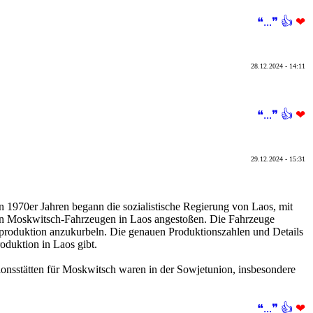
❝...❞
👍
❤
28.12.2024 - 14:11
❝...❞
👍
❤
29.12.2024 - 15:31
 1970er Jahren begann die sozialistische Regierung von Laos, mit
n Moskwitsch-Fahrzeugen in Laos angestoßen. Die Fahrzeuge
lproduktion anzukurbeln. Die genauen Produktionszahlen und Details
oduktion in Laos gibt.
nsstätten für Moskwitsch waren in der Sowjetunion, insbesondere
❝...❞
👍
❤