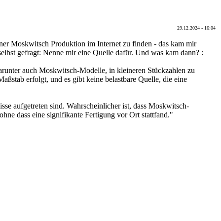
29.12.2024 - 16:04
iner Moskwitsch Produktion im Internet zu finden - das kam mir
selbst gefragt: Nenne mir eine Quelle dafür. Und was kam dann? :
darunter auch Moskwitsch-Modelle, in kleineren Stückzahlen zu
ßstab erfolgt, und es gibt keine belastbare Quelle, die eine
se aufgetreten sind. Wahrscheinlicher ist, dass Moskwitsch-
hne dass eine signifikante Fertigung vor Ort stattfand."