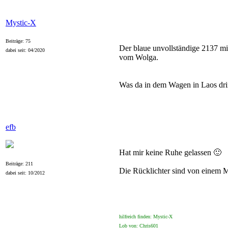
Mystic-X
Beiträge: 75
Der blaue unvollständige 2137 m
dabei seit: 04/2020
vom Wolga.
Was da in dem Wagen in Laos drin
efb
Hat mir keine Ruhe gelassen 🙂
Beiträge: 211
Die Rücklichter sind von einem M
dabei seit: 10/2012
hilfreich finden: Mystic-X
Lob von: Chris601