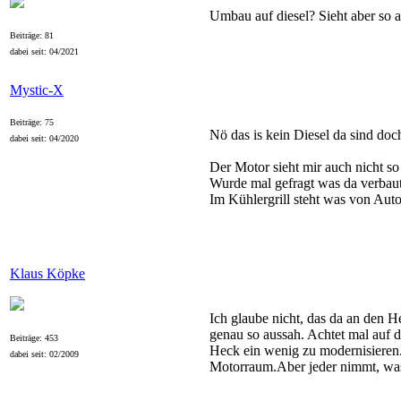
Umbau auf diesel? Sieht aber so 
Beiträge: 81
dabei seit: 04/2021
Mystic-X
Beiträge: 75
Nö das is kein Diesel da sind doc
dabei seit: 04/2020
Der Motor sieht mir auch nicht so a
Wurde mal gefragt was da verbaut
Im Kühlergrill steht was von Aut
Klaus Köpke
Ich glaube nicht, das da an den 
genau so aussah. Achtet mal auf di
Beiträge: 453
Heck ein wenig zu modernisieren. 
dabei seit: 02/2009
Motorraum.Aber jeder nimmt, was