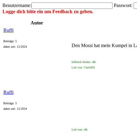
Benutzername:
Passwort:
Logge dich bitte ein um Feedback zu geben.
Autor
Ruffi
Beiträge: 5
Den Mossi hat mein Kumpel in L
dabei seit: 12/2024
hilfreich finden: efb
Lob von: Chris601
Ruffi
Beiträge: 5
dabei seit: 12/2024
Lob von: efb