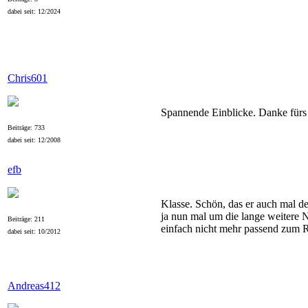
dabei seit: 12/2024
Chris601
Spannende Einblicke. Danke fürs
Beiträge: 733
dabei seit: 12/2008
efb
Klasse. Schön, das er auch mal de
ja nun mal um die lange weitere N
Beiträge: 211
einfach nicht mehr passend zum 
dabei seit: 10/2012
Andreas412