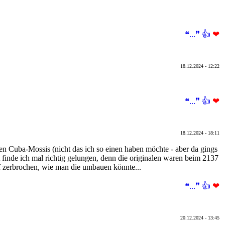
❝...❞
👍
❤
18.12.2024 - 12:22
❝...❞
👍
❤
18.12.2024 - 18:11
den Cuba-Mossis (nicht das ich so einen haben möchte - aber da gings
 finde ich mal richtig gelungen, denn die originalen waren beim 2137
 zerbrochen, wie man die umbauen könnte...
❝...❞
👍
❤
20.12.2024 - 13:45