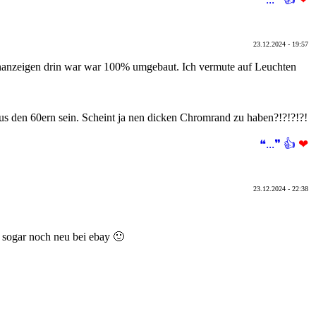
23.12.2024 - 19:57
inanzeigen drin war war 100% umgebaut. Ich vermute auf Leuchten
us den 60ern sein. Scheint ja nen dicken Chromrand zu haben?!?!?!?!
❝...❞
👍
❤
23.12.2024 - 22:38
 sogar noch neu bei ebay 🙂