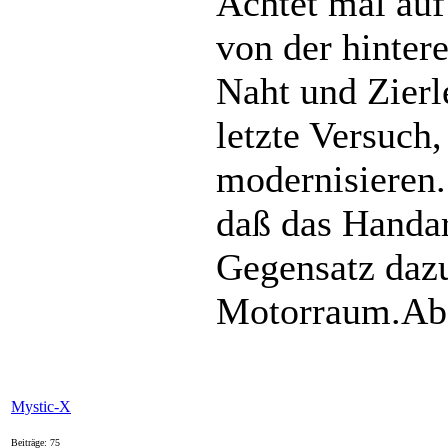
Achtet mal auf
von der hinter
Naht und Zierle
letzte Versuch
modernisieren. 
daß das Handarb
Gegensatz dazu
Motorraum.Aber
Mystic-X
Beiträge: 75