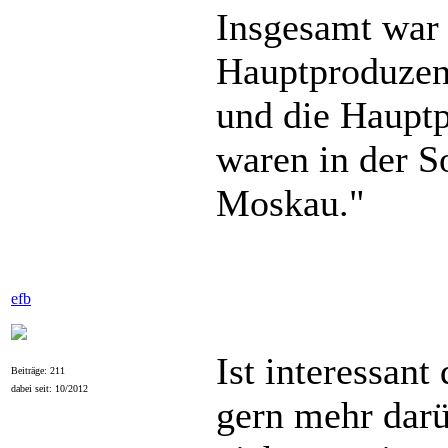
Insgesamt war 
Hauptproduzen
und die Hauptp
waren in der S
Moskau."
efb
Ist interessan
Beiträge: 211
dabei seit: 10/2012
gern mehr darü