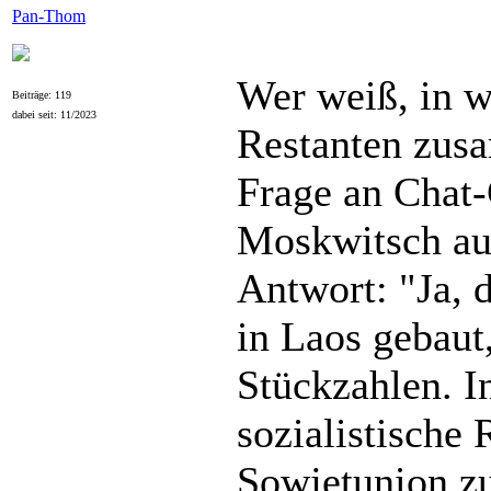
Pan-Thom
Wer weiß, in 
Beiträge: 119
dabei seit: 11/2023
Restanten zus
Frage an Chat
Moskwitsch au
Antwort: "Ja,
in Laos gebaut,
Stückzahlen. I
sozialistische
Sowjetunion z