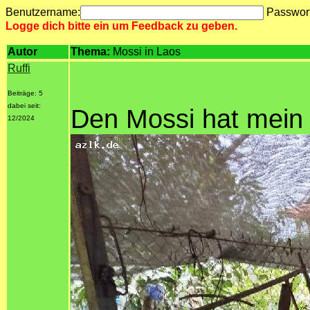
Benutzername:
Passwor
Logge dich bitte ein um Feedback zu geben.
Autor
Thema:
Mossi in Laos
Ruffi
Beiträge: 5
dabei seit:
Den Mossi hat mein
12/2024