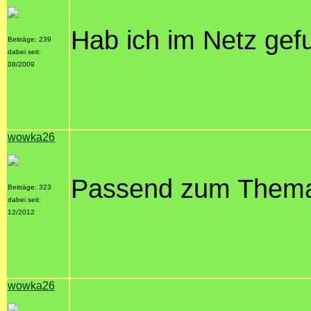
Hab ich im Netz gef
Beiträge: 239
dabei seit:
08/2009
wowka26
Passend zum Them
Beiträge: 323
dabei seit:
12/2012
wowka26