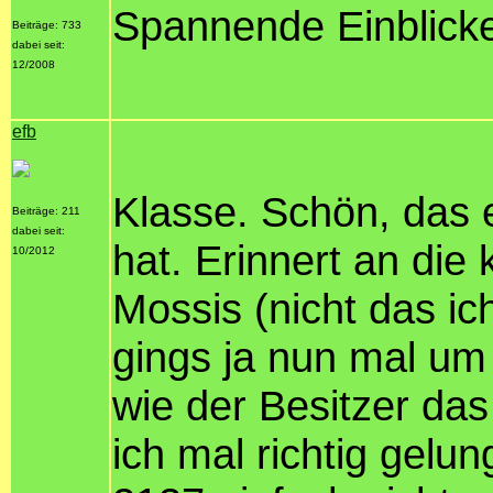
Spannende Einblicke
Beiträge: 733
dabei seit:
12/2008
efb
Klasse. Schön, das 
Beiträge: 211
dabei seit:
hat. Erinnert an die
10/2012
Mossis (nicht das i
gings ja nun mal um
wie der Besitzer das
ich mal richtig gelu