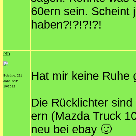
60ern sein. Scheint
haben?!?!?!?!
efb
Hat mir keine Ruhe 
Beiträge: 211
dabei seit:
10/2012
Die Rücklichter sin
ern (Mazda Truck 10
neu bei ebay 🙂