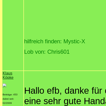
hilfreich finden: Mystic-X
Lob von: Chris601
Klaus
Köpke
Hallo efb, danke für
Beiträge: 453
eine sehr gute Handa
dabei seit:
02/2009