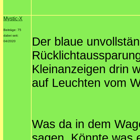
Mystic-X
Beiträge: 75
dabei seit:
Der blaue unvollstä
04/2020
Rücklichtaussparung
Kleinanzeigen drin 
auf Leuchten vom W
Was da in dem Wagen
sagen. Könnte was e