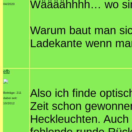
Wäääähhhh… wo sin
04/2020
Warum baut man sich 
Ladekante wenn man
efb
Also ich finde optis
Beiträge: 211
dabei seit:
Zeit schon gewonne
10/2012
Heckleuchten. Auch
fehlende runde Rück