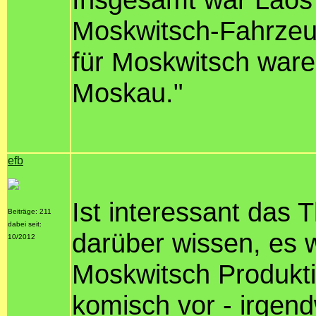
Moskwitsch-Fahrzeug
für Moskwitsch ware
Moskau."
efb
Ist interessant das
Beiträge: 211
dabei seit:
darüber wissen, es w
10/2012
Moskwitsch Produkti
komisch vor - irgen