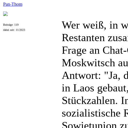
Pan-Thom
Wer weiß, in 
Beiträge: 119
dabei seit: 11/2023
Restanten zus
Frage an Chat
Moskwitsch au
Antwort: "Ja,
in Laos gebaut,
Stückzahlen. I
sozialistische
Sowjetunion z