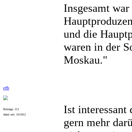
Insgesamt war 
Hauptproduzen
und die Hauptp
waren in der S
Moskau."
efb
Ist interessan
Beiträge: 211
dabei seit: 10/2012
gern mehr darü