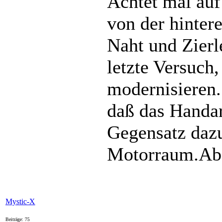
Achtet mal auf
von der hinter
Naht und Zierle
letzte Versuch
modernisieren. 
daß das Handarb
Gegensatz dazu
Motorraum.Aber
Mystic-X
Beiträge: 75