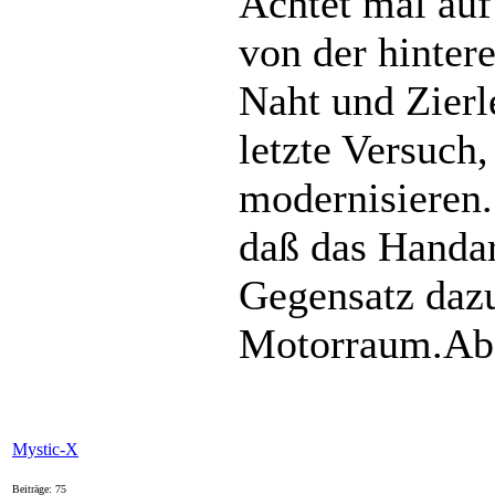
Achtet mal auf
von der hinter
Naht und Zierle
letzte Versuch
modernisieren. 
daß das Handarb
Gegensatz dazu
Motorraum.Aber
Mystic-X
Beiträge: 75