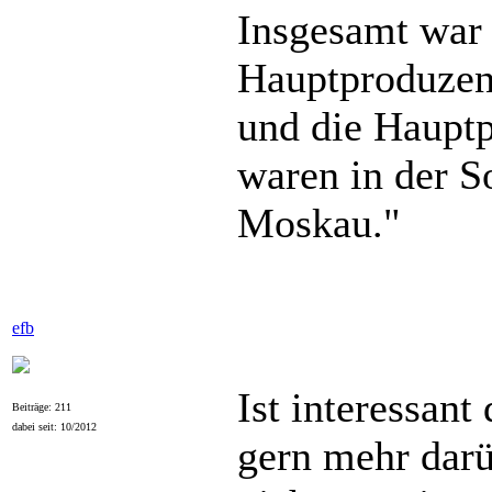
Insgesamt war 
Hauptproduzen
und die Hauptp
waren in der S
Moskau."
efb
Ist interessan
Beiträge: 211
dabei seit: 10/2012
gern mehr darü