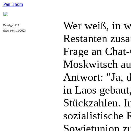
Pan-Thom
Wer weiß, in 
Beiträge: 119
dabei seit: 11/2023
Restanten zus
Frage an Chat
Moskwitsch au
Antwort: "Ja,
in Laos gebaut,
Stückzahlen. I
sozialistische
Sowjetunion z