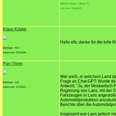
hilfreich finden: Mystic-X
Lob von: Chris601
Klaus Köpke
Hallo efb, danke für die tolle
Beiträge: 453
dabei seit: 02/2009
Pan-Thom
Wer weiß, in welchem Land d
Frage an Chat-GPT: Wurde de
Beiträge: 119
Antwort: "Ja, der Moskwitsch 
dabei seit: 11/2023
Regierung von Laos, mit der
Fahrzeugen in Laos angestoßen
Automobilproduktion anzukurbe
Berichte über die Automobilpro
Insgesamt war Laos jedoch ni