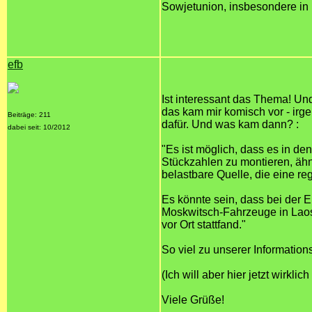
Sowjetunion, insbesondere in
efb
Ist interessant das Thema! Und
das kam mir komisch vor - irg
Beiträge: 211
dafür. Und was kam dann? :
dabei seit: 10/2012
"Es ist möglich, dass es in d
Stückzahlen zu montieren, ähn
belastbare Quelle, die eine r
Es könnte sein, dass bei der 
Moskwitsch-Fahrzeuge in Laos,
vor Ort stattfand."
So viel zu unserer Information
(Ich will aber hier jetzt wirkl
Viele Grüße!