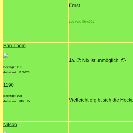
Ernst
Lob von: Chris601
Pan-Thom
Ja. 🙂 Nix ist unmöglich. 🙂
Beiträge: 119
dabei seit: 11/2023
1190
Beiträge: 108
Vielleicht ergibt sich die He
dabei seit: 10/2015
Nilson