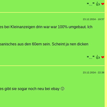
❝...❞
👍
❤
23.12.2024 - 19:57
es bei Kleinanzeigen drin war war 100% umgebaut. Ich
panisches aus den 60ern sein. Scheint ja nen dicken
❝...❞
👍
❤
23.12.2024 - 22:38
s gibt sie sogar noch neu bei ebay 🙂