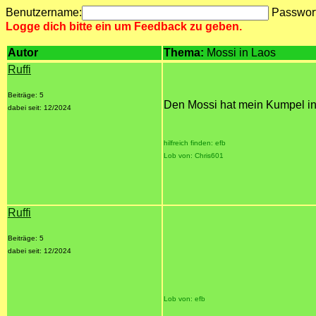
Benutzername:
Passwor
Logge dich bitte ein um Feedback zu geben.
Autor
Thema:
Mossi in Laos
Ruffi
Beiträge: 5
Den Mossi hat mein Kumpel in
dabei seit: 12/2024
hilfreich finden: efb
Lob von: Chris601
Ruffi
Beiträge: 5
dabei seit: 12/2024
Lob von: efb