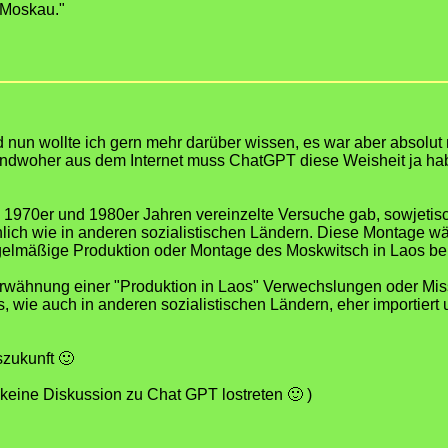
 Moskau."
 nun wollte ich gern mehr darüber wissen, es war aber absolut n
endwoher aus dem Internet muss ChatGPT diese Weisheit ja haben
en 1970er und 1980er Jahren vereinzelte Versuche gab, sowjetis
lich wie in anderen sozialistischen Ländern. Diese Montage wär
egelmäßige Produktion oder Montage des Moskwitsch in Laos bel
Erwähnung einer "Produktion in Laos" Verwechslungen oder Miss
 wie auch in anderen sozialistischen Ländern, eher importiert
szukunft 🙂
ich keine Diskussion zu Chat GPT lostreten 🙂 )