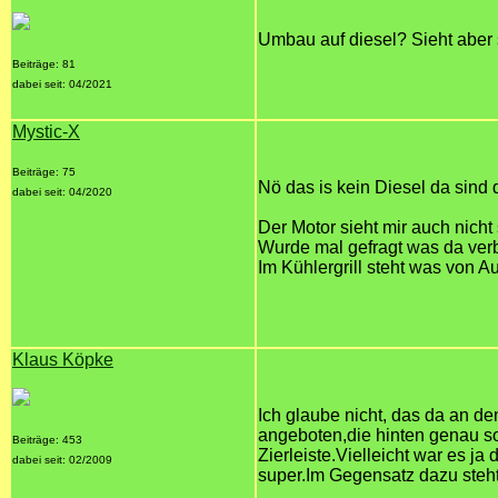
Umbau auf diesel? Sieht aber 
Beiträge: 81
dabei seit: 04/2021
Mystic-X
Beiträge: 75
Nö das is kein Diesel da sind
dabei seit: 04/2020
Der Motor sieht mir auch nicht 
Wurde mal gefragt was da verb
Im Kühlergrill steht was von A
Klaus Köpke
Ich glaube nicht, das da an d
angeboten,die hinten genau so
Beiträge: 453
Zierleiste.Vielleicht war es ja
dabei seit: 02/2009
super.Im Gegensatz dazu steht