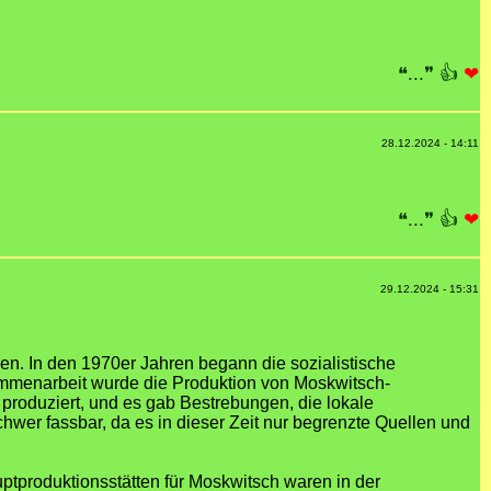
❝...❞
👍
❤
28.12.2024 - 14:11
❝...❞
👍
❤
29.12.2024 - 15:31
en. In den 1970er Jahren begann die sozialistische
mmenarbeit wurde die Produktion von Moskwitsch-
produziert, und es gab Bestrebungen, die lokale
wer fassbar, da es in dieser Zeit nur begrenzte Quellen und
tproduktionsstätten für Moskwitsch waren in der