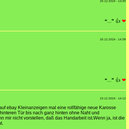
20.12.2024 - 13:45
❝...❞
👍
❤
20.12.2024 - 14:58
❝...❞
👍
❤
23.12.2024 - 14:12
auf ebay Kleinanzeigen mal eine rollfähige neue Karosse
 hinteren Tür bis nach ganz hinten ohne Naht und
n mir nicht vorstellen, daß das Handarbeit ist.Wenn ja, ist die
t.