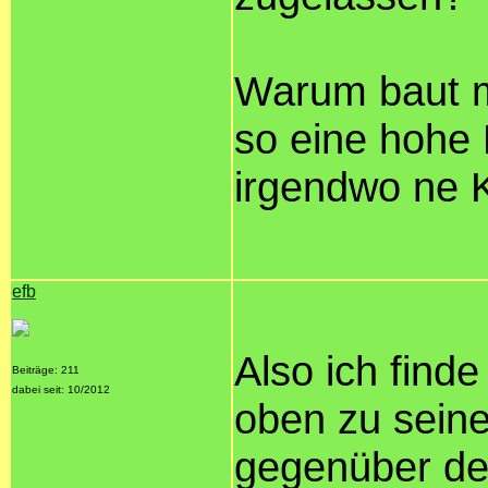
Warum baut ma
so eine hohe
irgendwo ne 
efb
Also ich finde
Beiträge: 211
dabei seit: 10/2012
oben zu sein
gegenüber de