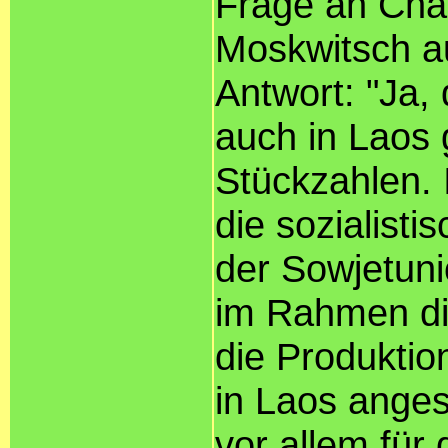
Frage an Ch
Moskwitsch a
Antwort: "Ja
auch in Laos 
Stückzahlen.
die sozialist
der Sowjetun
im Rahmen di
die Produkti
in Laos ange
vor allem für