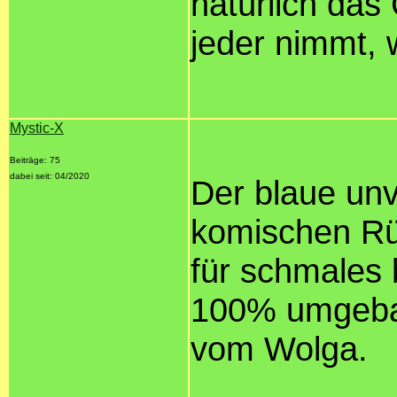
natürlich da
jeder nimmt, 
Mystic-X
Beiträge: 75
dabei seit: 04/2020
Der blaue unv
komischen Rü
für schmales 
100% umgebau
vom Wolga.