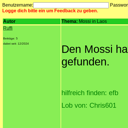
Benutzername:
Passwor
Logge dich bitte ein um Feedback zu geben.
Autor
Thema:
Mossi in Laos
Ruffi
Beiträge: 5
dabei seit: 12/2024
Den Mossi ha
gefunden.
hilfreich finden: efb
Lob von: Chris601