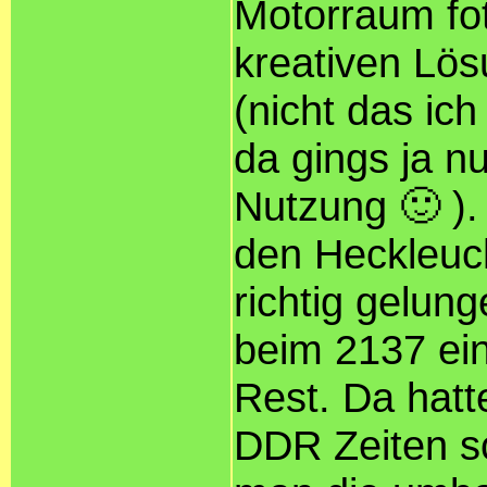
Motorraum foto
kreativen Lö
(nicht das ic
da gings ja n
Nutzung 🙂 ).
den Heckleuch
richtig gelun
beim 2137 ei
Rest. Da hatt
DDR Zeiten s