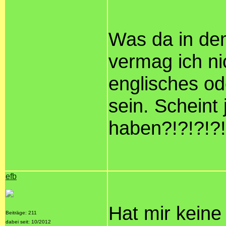
Was da in dem
vermag ich n
englisches od
sein. Scheint
haben?!?!?!?!
efb
Hat mir keine
Beiträge: 211
dabei seit: 10/2012