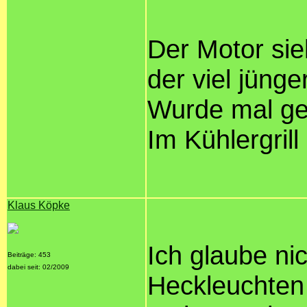
Der Motor sie
der viel jünge
Wurde mal gef
Im Kühlergril
Klaus Köpke
Ich glaube ni
Beiträge: 453
dabei seit: 02/2009
Heckleuchten