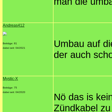
man die umba
Andreas412
Umbau auf die
Beiträge: 81
dabei seit: 04/2021
der auch scho
Mystic-X
Beiträge: 75
dabei seit: 04/2020
Nö das is kei
Zündkabel zu 