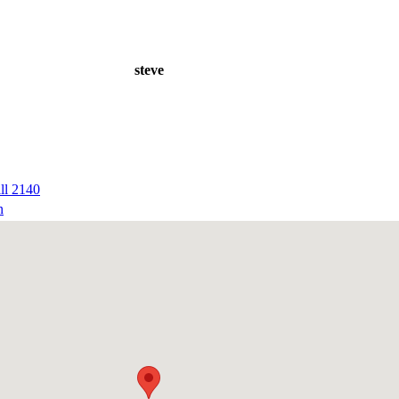
steve
ll 2140
n