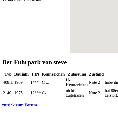
Der Fuhrpark von steve
Typ
Baujahr
FIN
Kennzeichen
Zulassung
Zustand
H-
408IE
1969
1***
C-...
Note 2
habe ih
Kennzeichen
nicht
hat 88e
2140
1975
12***
C-...
Note 2
zugelassen
zerstör
zurück zum Forum