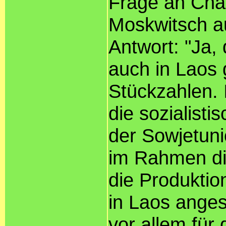
Frage an Ch
Moskwitsch a
Antwort: "Ja
auch in Laos 
Stückzahlen.
die sozialist
der Sowjetun
im Rahmen di
die Produkti
in Laos ange
vor allem für