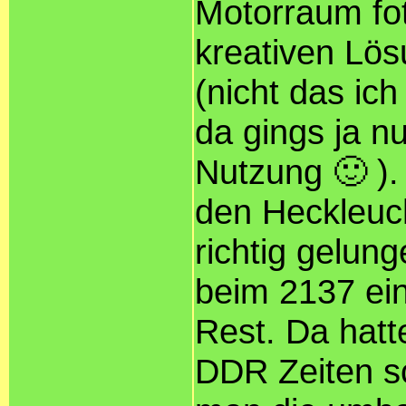
Motorraum foto
kreativen Lö
(nicht das ic
da gings ja n
Nutzung 🙂 ).
den Heckleuch
richtig gelun
beim 2137 ei
Rest. Da hatt
DDR Zeiten s