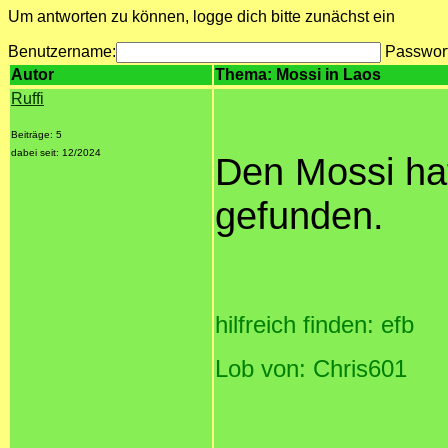
Um antworten zu können, logge dich bitte zunächst ein
Benutzername:
Passwor
Autor
Thema: Mossi in Laos
Ruffi
Beiträge: 5
dabei seit: 12/2024
Den Mossi ha
gefunden.
hilfreich finden: efb
Lob von: Chris601