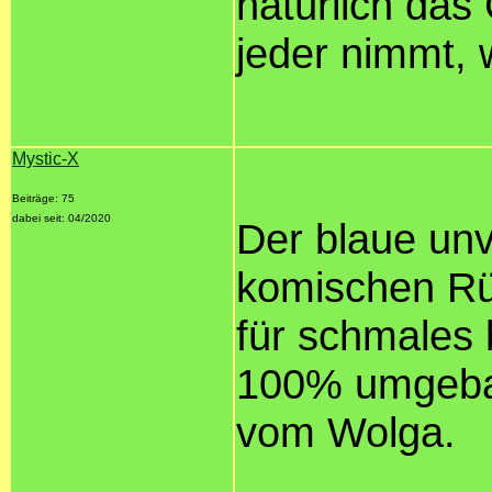
natürlich da
jeder nimmt, 
Mystic-X
Beiträge: 75
dabei seit: 04/2020
Der blaue unv
komischen Rü
für schmales 
100% umgebau
vom Wolga.