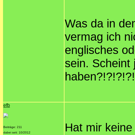
Was da in dem
vermag ich n
englisches od
sein. Scheint
haben?!?!?!?!
efb
Hat mir keine
Beiträge: 211
dabei seit: 10/2012