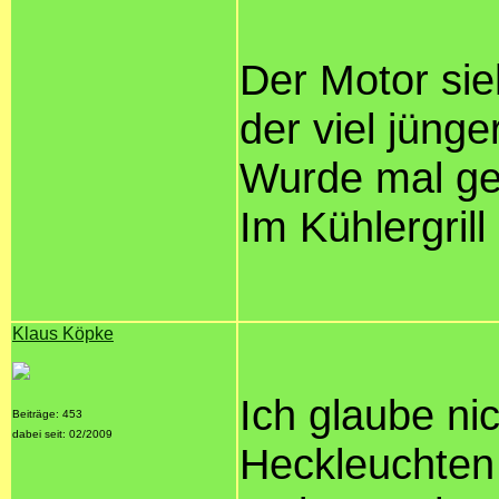
Der Motor sie
der viel jünge
Wurde mal gef
Im Kühlergril
Klaus Köpke
Ich glaube ni
Beiträge: 453
dabei seit: 02/2009
Heckleuchten