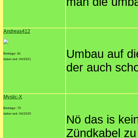
man die umba
Andreas412
Umbau auf die
Beiträge: 81
dabei seit: 04/2021
der auch scho
Mystic-X
Beiträge: 75
dabei seit: 04/2020
Nö das is kei
Zündkabel zu 