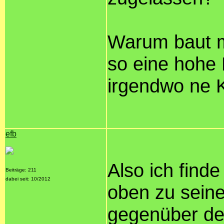
Warum baut ma
so eine hohe
irgendwo ne 
efb
Also ich finde
Beiträge: 211
dabei seit: 10/2012
oben zu sein
gegenüber de