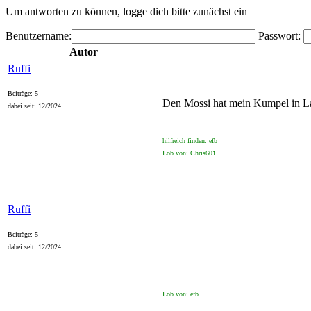
Um antworten zu können, logge dich bitte zunächst ein
Benutzername:
Passwort:
Autor
Ruffi
Beiträge: 5
Den Mossi hat mein Kumpel in L
dabei seit: 12/2024
hilfreich finden: efb
Lob von: Chris601
Ruffi
Beiträge: 5
dabei seit: 12/2024
Lob von: efb