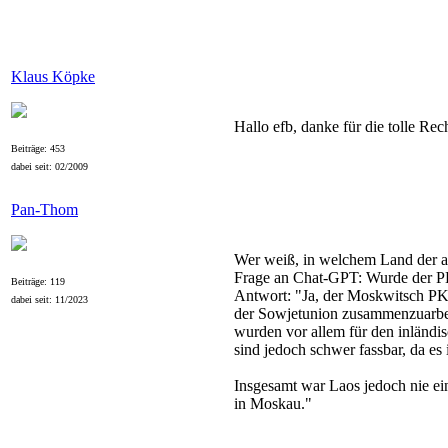
Klaus Köpke
Hallo efb, danke für die tolle Rec
Beiträge: 453
dabei seit: 02/2009
Pan-Thom
Wer weiß, in welchem Land der 
Frage an Chat-GPT: Wurde der 
Beiträge: 119
Antwort: "Ja, der Moskwitsch PKW
dabei seit: 11/2023
der Sowjetunion zusammenzuarbe
wurden vor allem für den inländi
sind jedoch schwer fassbar, da es
Insgesamt war Laos jedoch nie e
in Moskau."