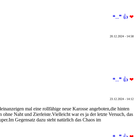
❝...❞
👍
❤
20.12.2024 - 14:58
❝...❞
👍
❤
23.12.2024 - 14:12
einanzeigen mal eine rollfähige neue Karosse angeboten,die hinten
 ohne Naht und Zierleiste.Vielleicht war es ja der letzte Versuch, das
super.Im Gegensatz dazu steht natürlich das Chaos im
❝...❞
👍
❤