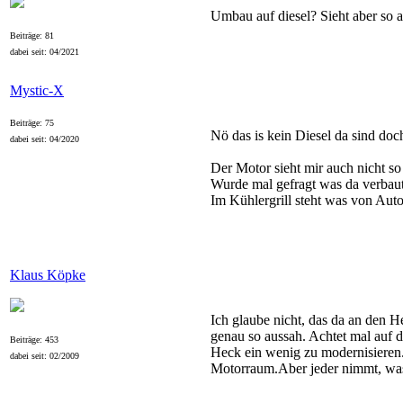
Umbau auf diesel? Sieht aber so 
Beiträge: 81
dabei seit: 04/2021
Mystic-X
Beiträge: 75
Nö das is kein Diesel da sind doc
dabei seit: 04/2020
Der Motor sieht mir auch nicht so a
Wurde mal gefragt was da verbaut
Im Kühlergrill steht was von Aut
Klaus Köpke
Ich glaube nicht, das da an den 
genau so aussah. Achtet mal auf di
Beiträge: 453
Heck ein wenig zu modernisieren. 
dabei seit: 02/2009
Motorraum.Aber jeder nimmt, was