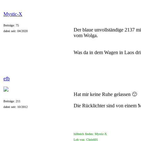
Mystic-X
Beiträge: 75
Der blaue unvollständige 2137 m
dabei seit: 04/2020
vom Wolga.
Was da in dem Wagen in Laos drin
efb
Hat mir keine Ruhe gelassen 🙂
Beiträge: 211
Die Rücklichter sind von einem M
dabei seit: 10/2012
hilfreich finden: Mystic-X
Lob von: Chris601