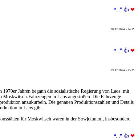
❝...❞
👍
❤
28.12.2024 - 14:11
❝...❞
👍
❤
29.12.2024 - 15:31
 1970er Jahren begann die sozialistische Regierung von Laos, mit
n Moskwitsch-Fahrzeugen in Laos angestoßen. Die Fahrzeuge
lproduktion anzukurbeln. Die genauen Produktionszahlen und Details
oduktion in Laos gibt.
nsstätten für Moskwitsch waren in der Sowjetunion, insbesondere
❝...❞
👍
❤