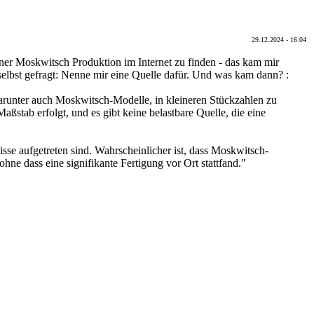
29.12.2024 - 16:04
iner Moskwitsch Produktion im Internet zu finden - das kam mir
selbst gefragt: Nenne mir eine Quelle dafür. Und was kam dann? :
darunter auch Moskwitsch-Modelle, in kleineren Stückzahlen zu
ßstab erfolgt, und es gibt keine belastbare Quelle, die eine
se aufgetreten sind. Wahrscheinlicher ist, dass Moskwitsch-
hne dass eine signifikante Fertigung vor Ort stattfand."