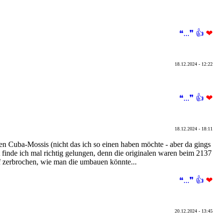
❝...❞
👍
❤
18.12.2024 - 12:22
❝...❞
👍
❤
18.12.2024 - 18:11
den Cuba-Mossis (nicht das ich so einen haben möchte - aber da gings
 finde ich mal richtig gelungen, denn die originalen waren beim 2137
 zerbrochen, wie man die umbauen könnte...
❝...❞
👍
❤
20.12.2024 - 13:45