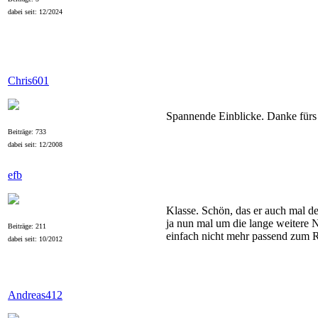
dabei seit: 12/2024
Chris601
Spannende Einblicke. Danke fürs
Beiträge: 733
dabei seit: 12/2008
efb
Klasse. Schön, das er auch mal de
ja nun mal um die lange weitere N
Beiträge: 211
einfach nicht mehr passend zum 
dabei seit: 10/2012
Andreas412