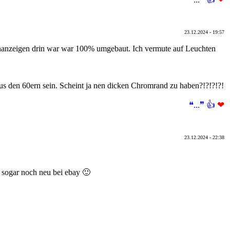
23.12.2024 - 19:57
inanzeigen drin war war 100% umgebaut. Ich vermute auf Leuchten
us den 60ern sein. Scheint ja nen dicken Chromrand zu haben?!?!?!?!
❝...❞
👍
❤
23.12.2024 - 22:38
 sogar noch neu bei ebay 🙂