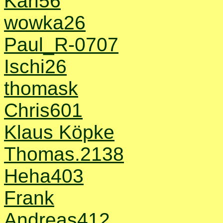
Karl56
wowka26
Paul_R-0707
Ischi26
thomask
Chris601
Klaus Köpke
Thomas.2138
Heha403
Frank
Andreas412