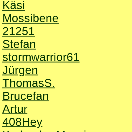
Käsi
Mossibene
21251
Stefan
stormwarrior61
Jürgen
ThomasS.
Brucefan
Artur
408Hey