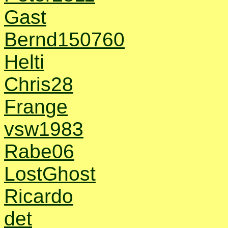
Gast
Bernd150760
Helti
Chris28
Frange
vsw1983
Rabe06
LostGhost
Ricardo
det