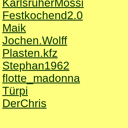
KarlsruherMossi
Festkochend2.0
Maik
Jochen.Wolff
Plasten.kfz
Stephan1962
flotte_madonna
Türpi
DerChris