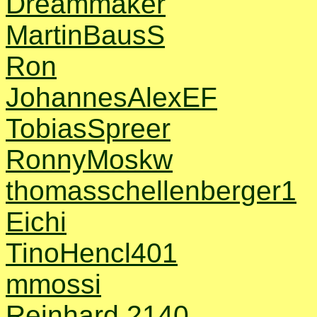
Dreammaker
MartinBausS
Ron
JohannesAlexEF
TobiasSpreer
RonnyMoskw
thomasschellenberger1
Eichi
TinoHencl401
mmossi
Reinhard 2140