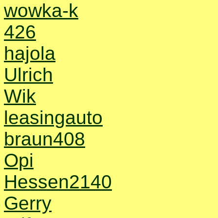
wowka-k
426
hajola
Ulrich
Wik
leasingauto
braun408
Opi
Hessen2140
Gerry