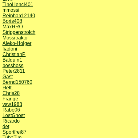
TinoHencl401
mmossi
Reinhard 2140
Boris408
MaxHRO
Strippenstrolch
Mossitraktor
Aleko-Holger
fiadoni
ChristianP
Balduin1
bosshoss
Peter2811
Gast
Bernd150760
Helti
Chris28
Frange
vsw1983
Rabe06
LostGhost
Ricardo
det
Sportfrei87
TubaTim