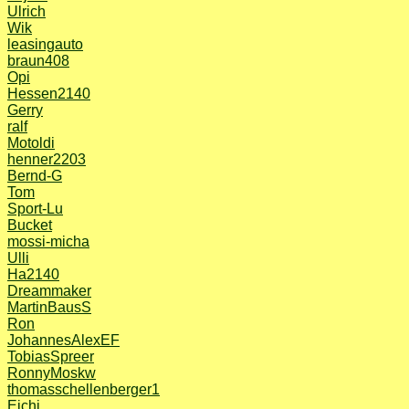
Ulrich
Wik
leasingauto
braun408
Opi
Hessen2140
Gerry
ralf
Motoldi
henner2203
Bernd-G
Tom
Sport-Lu
Bucket
mossi-micha
Ulli
Ha2140
Dreammaker
MartinBausS
Ron
JohannesAlexEF
TobiasSpreer
RonnyMoskw
thomasschellenberger1
Eichi