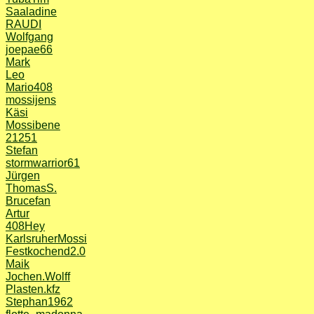
Saaladine
RAUDI
Wolfgang
joepae66
Mark
Leo
Mario408
mossijens
Käsi
Mossibene
21251
Stefan
stormwarrior61
Jürgen
ThomasS.
Brucefan
Artur
408Hey
KarlsruherMossi
Festkochend2.0
Maik
Jochen.Wolff
Plasten.kfz
Stephan1962