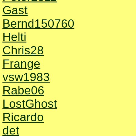
Gast
Bernd150760
Helti
Chris28
Frange
vsw1983
Rabe06
LostGhost
Ricardo
det