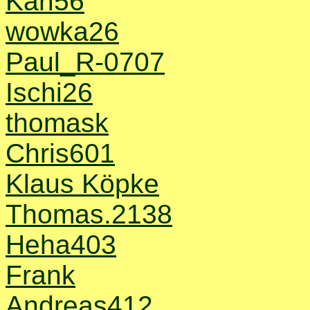
Karl56
wowka26
Paul_R-0707
Ischi26
thomask
Chris601
Klaus Köpke
Thomas.2138
Heha403
Frank
Andreas412