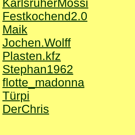
KarlsruherMossi
Festkochend2.0
Maik
Jochen.Wolff
Plasten.kfz
Stephan1962
flotte_madonna
Türpi
DerChris