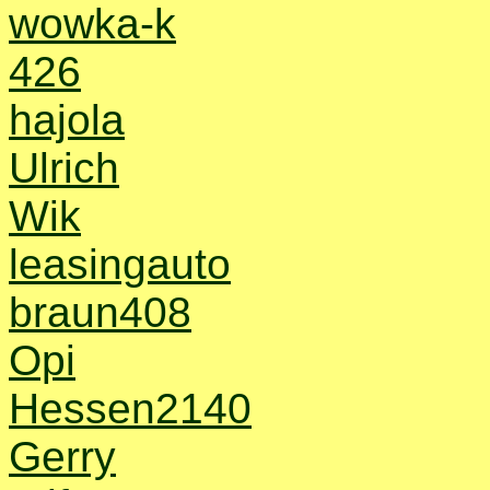
wowka-k
426
hajola
Ulrich
Wik
leasingauto
braun408
Opi
Hessen2140
Gerry