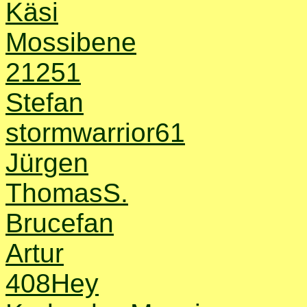
Käsi
Mossibene
21251
Stefan
stormwarrior61
Jürgen
ThomasS.
Brucefan
Artur
408Hey