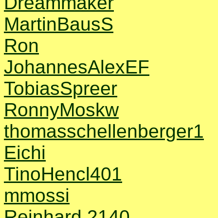
Dreammaker
MartinBausS
Ron
JohannesAlexEF
TobiasSpreer
RonnyMoskw
thomasschellenberger1
Eichi
TinoHencl401
mmossi
Reinhard 2140