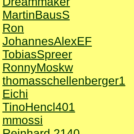
Dreammaker
MartinBausS
Ron
JohannesAlexEF
TobiasSpreer
RonnyMoskw
thomasschellenberger1
Eichi
TinoHencl401
mmossi
Reinhard 2140