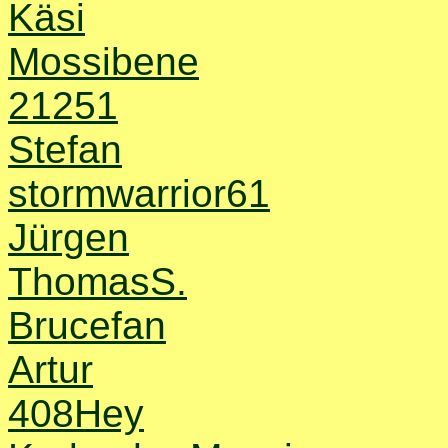
Käsi
Mossibene
21251
Stefan
stormwarrior61
Jürgen
ThomasS.
Brucefan
Artur
408Hey