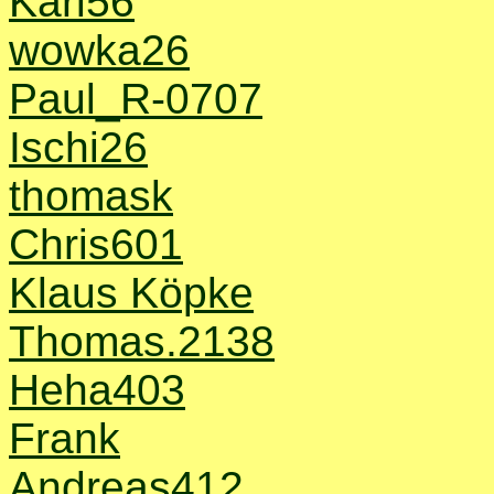
Karl56
wowka26
Paul_R-0707
Ischi26
thomask
Chris601
Klaus Köpke
Thomas.2138
Heha403
Frank
Andreas412