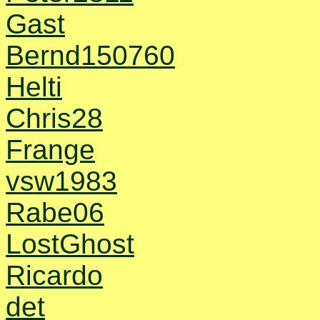
Gast
Bernd150760
Helti
Chris28
Frange
vsw1983
Rabe06
LostGhost
Ricardo
det