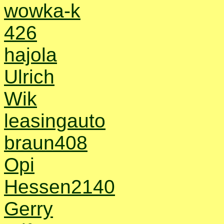
wowka-k
426
hajola
Ulrich
Wik
leasingauto
braun408
Opi
Hessen2140
Gerry