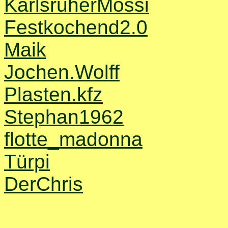
KarlsruherMossi
Festkochend2.0
Maik
Jochen.Wolff
Plasten.kfz
Stephan1962
flotte_madonna
Türpi
DerChris