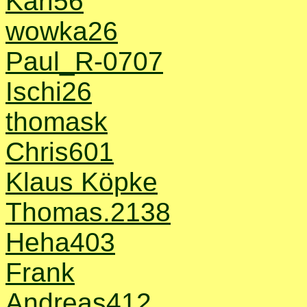
Karl56
wowka26
Paul_R-0707
Ischi26
thomask
Chris601
Klaus Köpke
Thomas.2138
Heha403
Frank
Andreas412