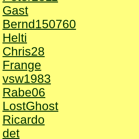
Gast
Bernd150760
Helti
Chris28
Frange
vsw1983
Rabe06
LostGhost
Ricardo
det