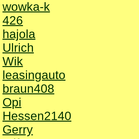
wowka-k
426
hajola
Ulrich
Wik
leasingauto
braun408
Opi
Hessen2140
Gerry