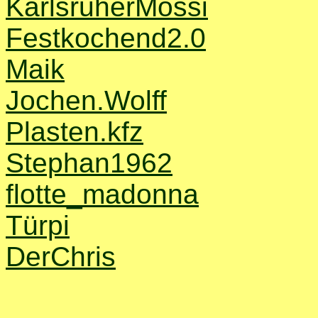
KarlsruherMossi
Festkochend2.0
Maik
Jochen.Wolff
Plasten.kfz
Stephan1962
flotte_madonna
Türpi
DerChris