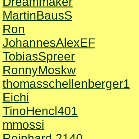
Dreammaker
MartinBausS
Ron
JohannesAlexEF
TobiasSpreer
RonnyMoskw
thomasschellenberger1
Eichi
TinoHencl401
mmossi
Reinhard 2140