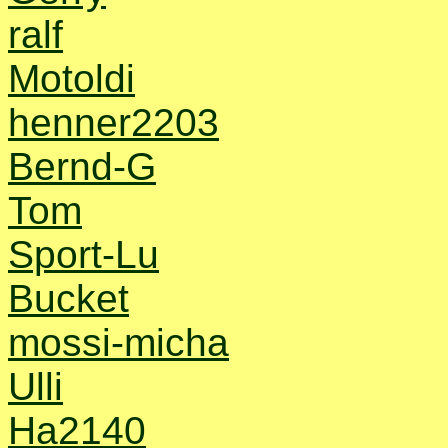
ralf
Motoldi
henner2203
Bernd-G
Tom
Sport-Lu
Bucket
mossi-micha
Ulli
Ha2140