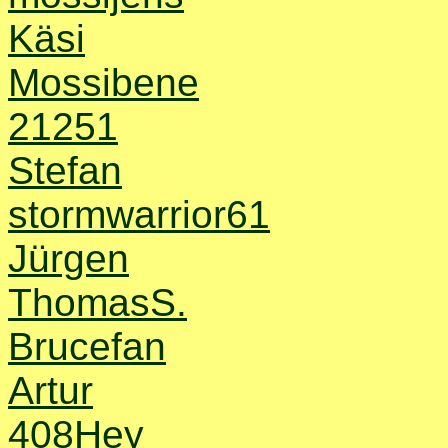
Käsi
Mossibene
21251
Stefan
stormwarrior61
Jürgen
ThomasS.
Brucefan
Artur
408Hey