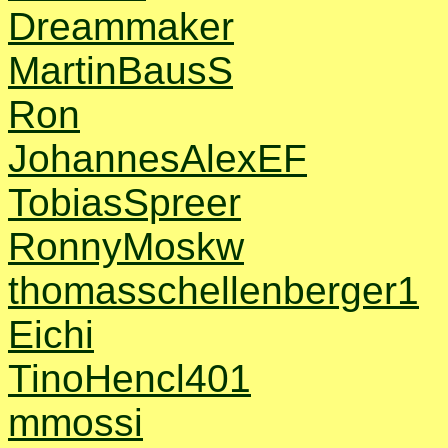
Dreammaker
MartinBausS
Ron
JohannesAlexEF
TobiasSpreer
RonnyMoskw
thomasschellenberger1
Eichi
TinoHencl401
mmossi