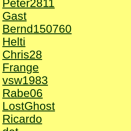
Peter2811
Gast
Bernd150760
Helti
Chris28
Frange
vsw1983
Rabe06
LostGhost
Ricardo