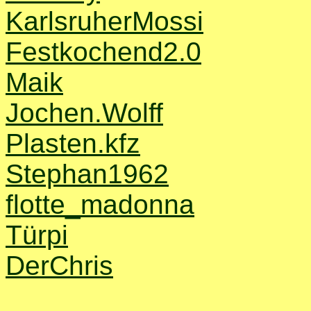
KarlsruherMossi
Festkochend2.0
Maik
Jochen.Wolff
Plasten.kfz
Stephan1962
flotte_madonna
Türpi
DerChris