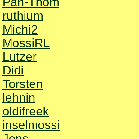
Pan-Thom
ruthium
Michi2
MossiRL
Lutzer
Didi
Torsten
lehnin
oldifreek
inselmossi
Jens