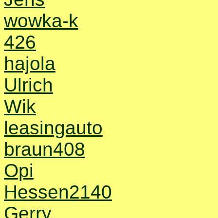
wowka-k
426
hajola
Ulrich
Wik
leasingauto
braun408
Opi
Hessen2140
Gerry