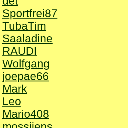
det
Sportfrei87
TubaTim
Saaladine
RAUDI
Wolfgang
joepae66
Mark
Leo
Mario408
mossijens