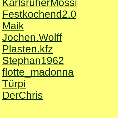
KarlsruherMossi
Festkochend2.0
Maik
Jochen.Wolff
Plasten.kfz
Stephan1962
flotte_madonna
Türpi
DerChris