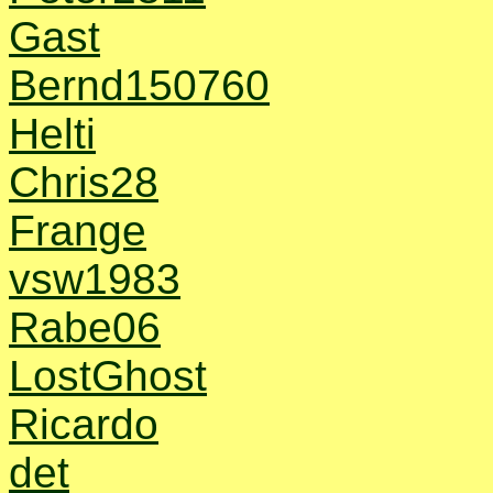
Gast
Bernd150760
Helti
Chris28
Frange
vsw1983
Rabe06
LostGhost
Ricardo
det