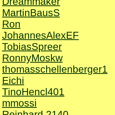
Dreammaker
MartinBausS
Ron
JohannesAlexEF
TobiasSpreer
RonnyMoskw
thomasschellenberger1
Eichi
TinoHencl401
mmossi
Reinhard 2140