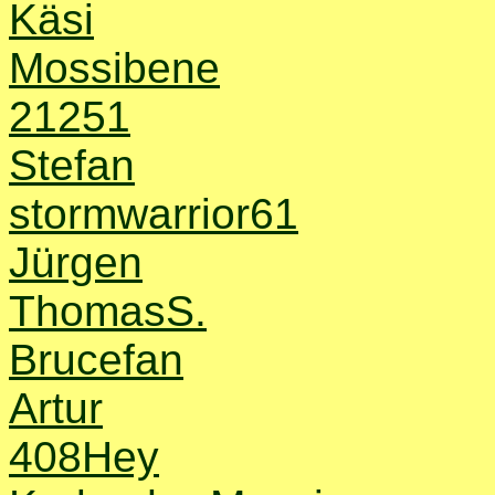
Käsi
Mossibene
21251
Stefan
stormwarrior61
Jürgen
ThomasS.
Brucefan
Artur
408Hey