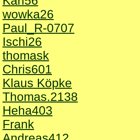
Karl56
wowka26
Paul_R-0707
Ischi26
thomask
Chris601
Klaus Köpke
Thomas.2138
Heha403
Frank
Andreas412