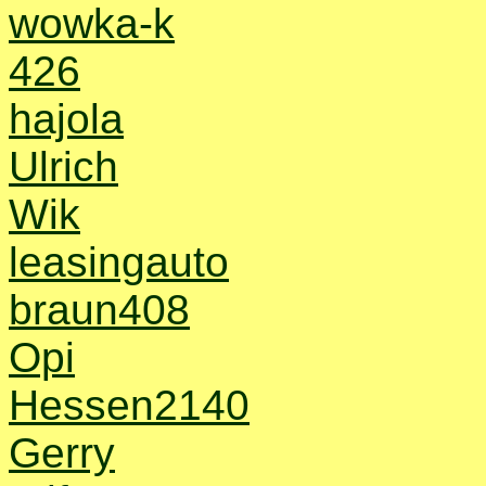
wowka-k
426
hajola
Ulrich
Wik
leasingauto
braun408
Opi
Hessen2140
Gerry