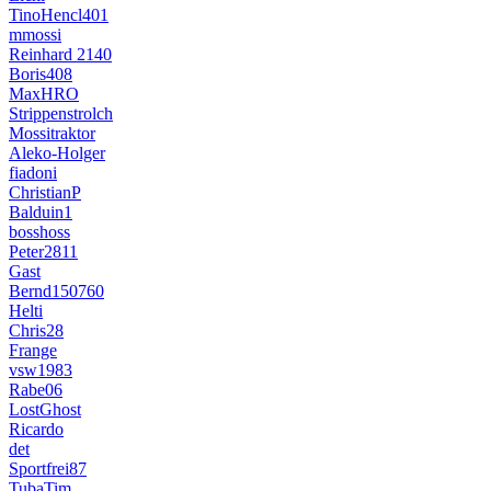
TinoHencl401
mmossi
Reinhard 2140
Boris408
MaxHRO
Strippenstrolch
Mossitraktor
Aleko-Holger
fiadoni
ChristianP
Balduin1
bosshoss
Peter2811
Gast
Bernd150760
Helti
Chris28
Frange
vsw1983
Rabe06
LostGhost
Ricardo
det
Sportfrei87
TubaTim