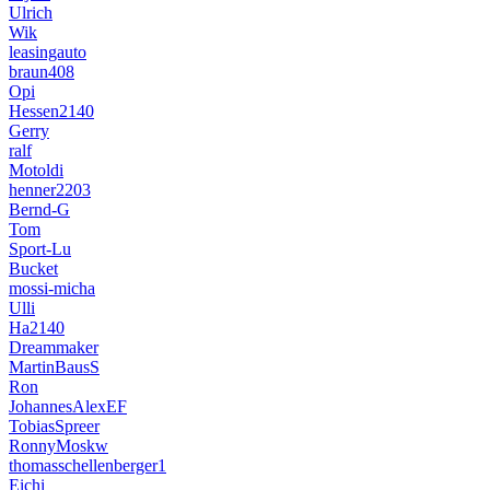
Ulrich
Wik
leasingauto
braun408
Opi
Hessen2140
Gerry
ralf
Motoldi
henner2203
Bernd-G
Tom
Sport-Lu
Bucket
mossi-micha
Ulli
Ha2140
Dreammaker
MartinBausS
Ron
JohannesAlexEF
TobiasSpreer
RonnyMoskw
thomasschellenberger1
Eichi