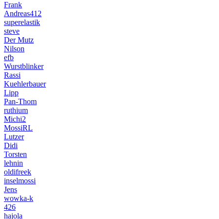
Frank
Andreas412
superelastik
steve
Der Mutz
Nilson
efb
Wurstblinker
Rassi
Kuehlerbauer
Lipp
Pan-Thom
ruthium
Michi2
MossiRL
Lutzer
Didi
Torsten
lehnin
oldifreek
inselmossi
Jens
wowka-k
426
hajola