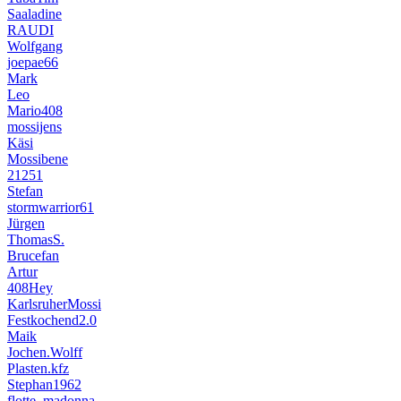
Saaladine
RAUDI
Wolfgang
joepae66
Mark
Leo
Mario408
mossijens
Käsi
Mossibene
21251
Stefan
stormwarrior61
Jürgen
ThomasS.
Brucefan
Artur
408Hey
KarlsruherMossi
Festkochend2.0
Maik
Jochen.Wolff
Plasten.kfz
Stephan1962
flotte_madonna