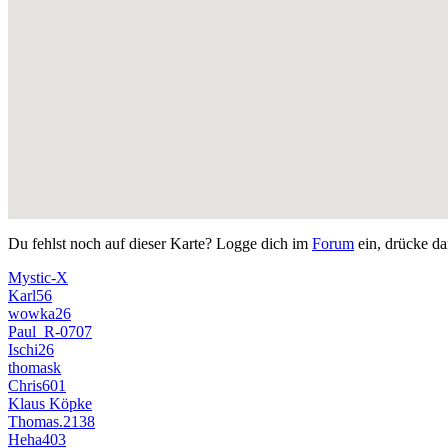
Du fehlst noch auf dieser Karte? Logge dich im
Forum
ein, drücke da
Mystic-X
Karl56
wowka26
Paul_R-0707
Ischi26
thomask
Chris601
Klaus Köpke
Thomas.2138
Heha403