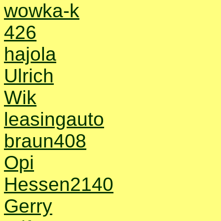
wowka-k
426
hajola
Ulrich
Wik
leasingauto
braun408
Opi
Hessen2140
Gerry