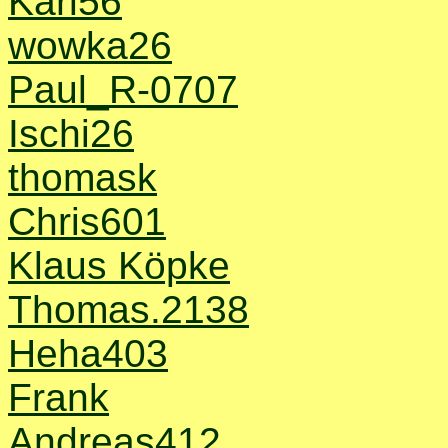
Karl56
wowka26
Paul_R-0707
Ischi26
thomask
Chris601
Klaus Köpke
Thomas.2138
Heha403
Frank
Andreas412