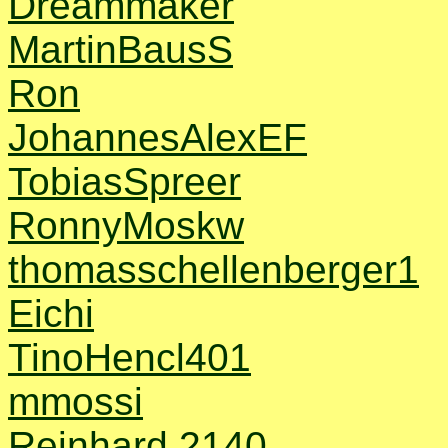
Dreammaker
MartinBausS
Ron
JohannesAlexEF
TobiasSpreer
RonnyMoskw
thomasschellenberger1
Eichi
TinoHencl401
mmossi
Reinhard 2140