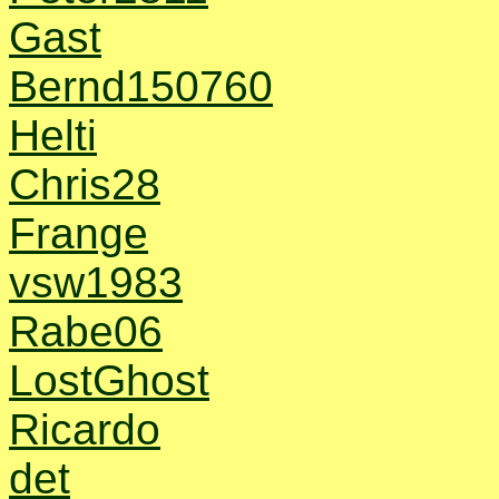
Gast
Bernd150760
Helti
Chris28
Frange
vsw1983
Rabe06
LostGhost
Ricardo
det