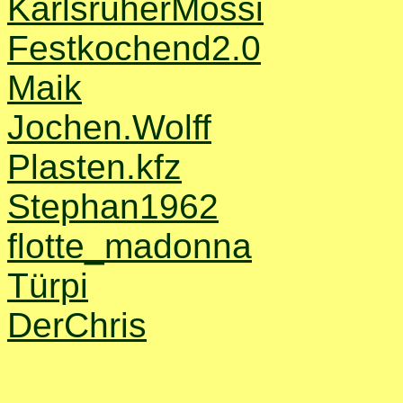
KarlsruherMossi
Festkochend2.0
Maik
Jochen.Wolff
Plasten.kfz
Stephan1962
flotte_madonna
Türpi
DerChris