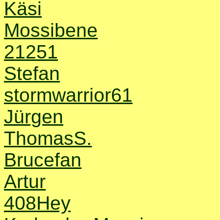
Käsi
Mossibene
21251
Stefan
stormwarrior61
Jürgen
ThomasS.
Brucefan
Artur
408Hey