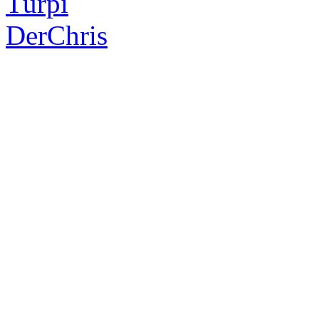
Türpi
DerChris