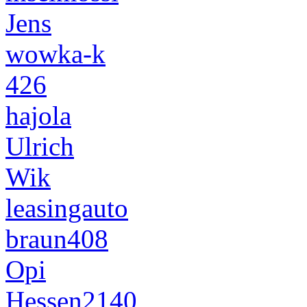
Jens
wowka-k
426
hajola
Ulrich
Wik
leasingauto
braun408
Opi
Hessen2140