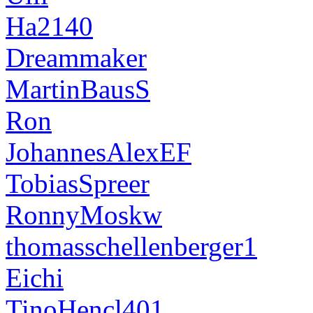
Ha2140
Dreammaker
MartinBausS
Ron
JohannesAlexEF
TobiasSpreer
RonnyMoskw
thomasschellenberger1
Eichi
TinoHencl401