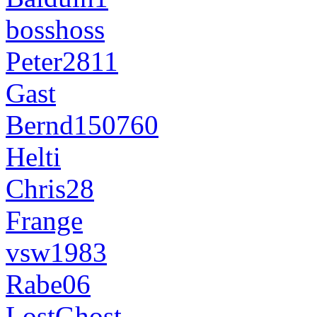
bosshoss
Peter2811
Gast
Bernd150760
Helti
Chris28
Frange
vsw1983
Rabe06
LostGhost