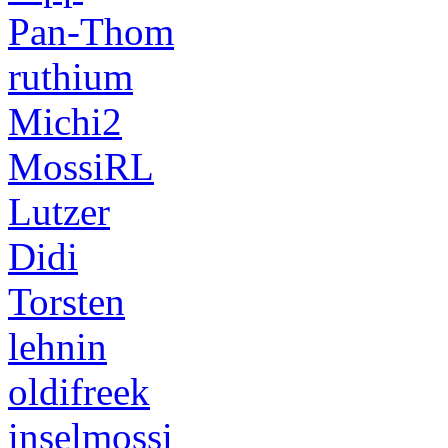
Pan-Thom
ruthium
Michi2
MossiRL
Lutzer
Didi
Torsten
lehnin
oldifreek
inselmossi