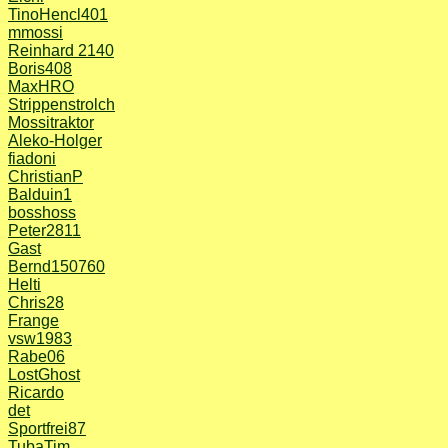
TinoHencl401
mmossi
Reinhard 2140
Boris408
MaxHRO
Strippenstrolch
Mossitraktor
Aleko-Holger
fiadoni
ChristianP
Balduin1
bosshoss
Peter2811
Gast
Bernd150760
Helti
Chris28
Frange
vsw1983
Rabe06
LostGhost
Ricardo
det
Sportfrei87
TubaTim