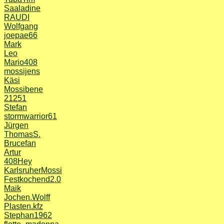
Saaladine
RAUDI
Wolfgang
joepae66
Mark
Leo
Mario408
mossijens
Käsi
Mossibene
21251
Stefan
stormwarrior61
Jürgen
ThomasS.
Brucefan
Artur
408Hey
KarlsruherMossi
Festkochend2.0
Maik
Jochen.Wolff
Plasten.kfz
Stephan1962