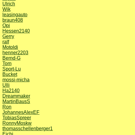
Ulrich
Wik
leasingauto
braun408
Opi
Hessen2140
Gerry
ralf
Motoldi
henner2203
Bernd-G
Tom
Sport-Lu
Bucket
mossi-micha
Ulli
Ha2140
Dreammaker
MartinBausS
Ron
JohannesAlexEF
TobiasSpreer
RonnyMoskw
thomasschellenberger1
Eichi