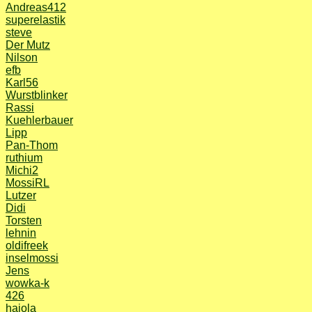
Andreas412
superelastik
steve
Der Mutz
Nilson
efb
Karl56
Wurstblinker
Rassi
Kuehlerbauer
Lipp
Pan-Thom
ruthium
Michi2
MossiRL
Lutzer
Didi
Torsten
lehnin
oldifreek
inselmossi
Jens
wowka-k
426
hajola