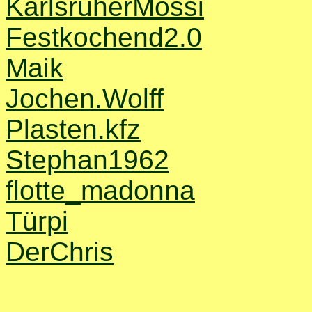
KarlsruherMossi
Festkochend2.0
Maik
Jochen.Wolff
Plasten.kfz
Stephan1962
flotte_madonna
Türpi
DerChris