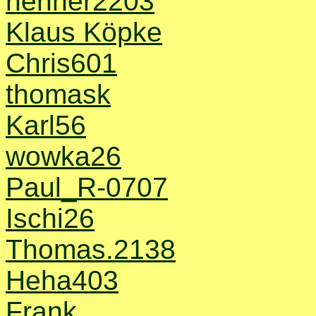
henner2203
Klaus Köpke
Chris601
thomask
Karl56
wowka26
Paul_R-0707
Ischi26
Thomas.2138
Heha403
Frank