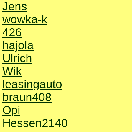
Jens
wowka-k
426
hajola
Ulrich
Wik
leasingauto
braun408
Opi
Hessen2140