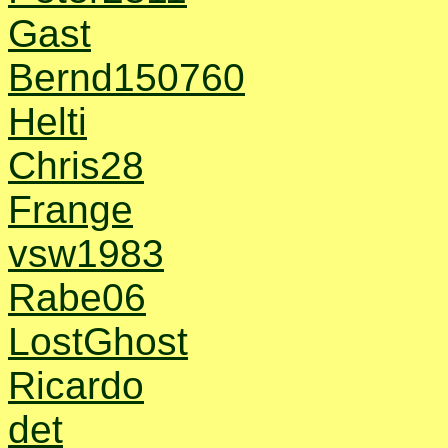
Gast
Bernd150760
Helti
Chris28
Frange
vsw1983
Rabe06
LostGhost
Ricardo
det