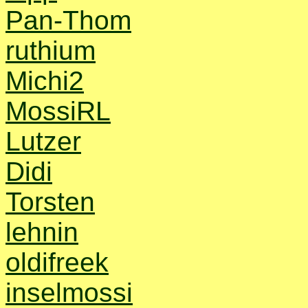
Pan-Thom
ruthium
Michi2
MossiRL
Lutzer
Didi
Torsten
lehnin
oldifreek
inselmossi