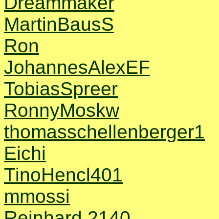
Dreammaker
MartinBausS
Ron
JohannesAlexEF
TobiasSpreer
RonnyMoskw
thomasschellenberger1
Eichi
TinoHencl401
mmossi
Reinhard 2140