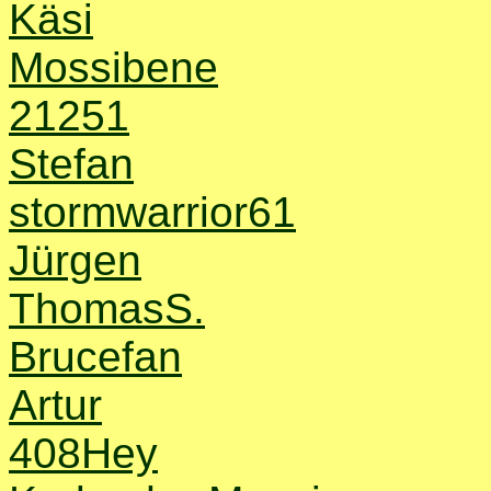
Käsi
Mossibene
21251
Stefan
stormwarrior61
Jürgen
ThomasS.
Brucefan
Artur
408Hey