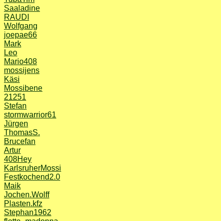
Saaladine
RAUDI
Wolfgang
joepae66
Mark
Leo
Mario408
mossijens
Käsi
Mossibene
21251
Stefan
stormwarrior61
Jürgen
ThomasS.
Brucefan
Artur
408Hey
KarlsruherMossi
Festkochend2.0
Maik
Jochen.Wolff
Plasten.kfz
Stephan1962