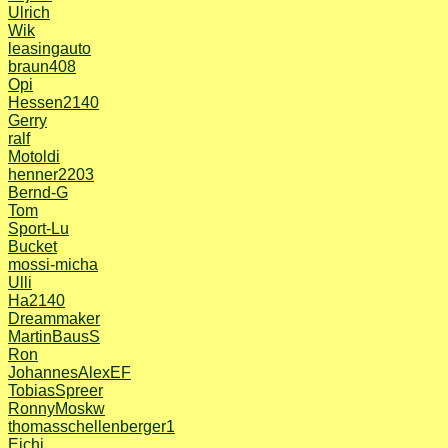
Ulrich
Wik
leasingauto
braun408
Opi
Hessen2140
Gerry
ralf
Motoldi
henner2203
Bernd-G
Tom
Sport-Lu
Bucket
mossi-micha
Ulli
Ha2140
Dreammaker
MartinBausS
Ron
JohannesAlexEF
TobiasSpreer
RonnyMoskw
thomasschellenberger1
Eichi