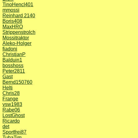
TinoHencl401
mmossi
Reinhard 2140
Boris408
MaxHRO
Strippenstrolch
Mossitraktor
Aleko-Holger
fiadoni
ChristianP
Balduin1
bosshoss
Peter2811
Gast
Bernd150760
Helti
Chris28
Frange
vsw1983
Rabe06
LostGhost
Ricardo
det
Sportfrei87
TubaTim