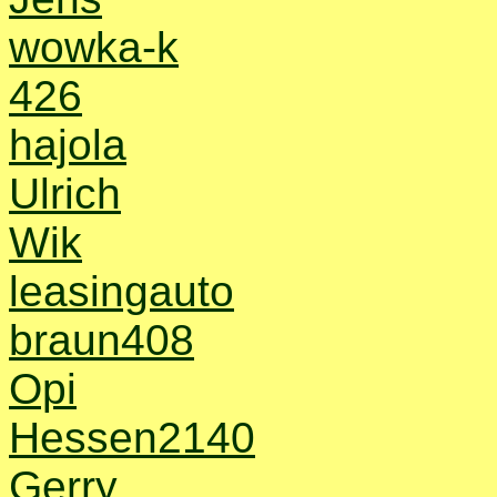
wowka-k
426
hajola
Ulrich
Wik
leasingauto
braun408
Opi
Hessen2140
Gerry