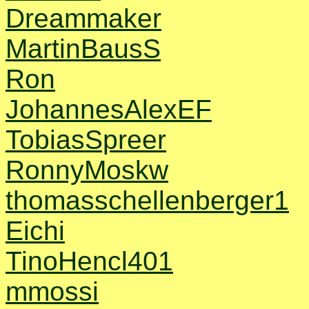
Dreammaker
MartinBausS
Ron
JohannesAlexEF
TobiasSpreer
RonnyMoskw
thomasschellenberger1
Eichi
TinoHencl401
mmossi