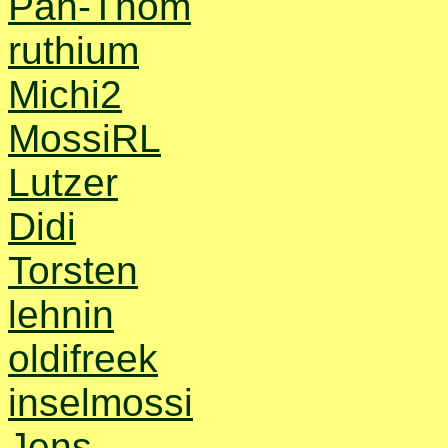
Pan-Thom
ruthium
Michi2
MossiRL
Lutzer
Didi
Torsten
lehnin
oldifreek
inselmossi
Jens