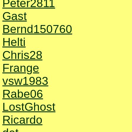
Peter2811
Gast
Bernd150760
Helti
Chris28
Frange
vsw1983
Rabe06
LostGhost
Ricardo