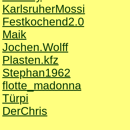
KarlsruherMossi
Festkochend2.0
Maik
Jochen.Wolff
Plasten.kfz
Stephan1962
flotte_madonna
Türpi
DerChris