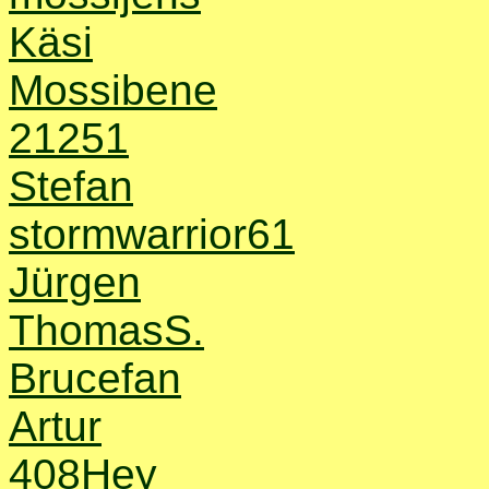
Käsi
Mossibene
21251
Stefan
stormwarrior61
Jürgen
ThomasS.
Brucefan
Artur
408Hey