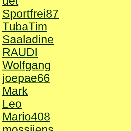
det
Sportfrei87
TubaTim
Saaladine
RAUDI
Wolfgang
joepae66
Mark
Leo
Mario408
mossijens