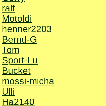
ralf
Motoldi
henner2203
Bernd-G
Tom
Sport-Lu
Bucket
mossi-micha
Ulli
Ha2140