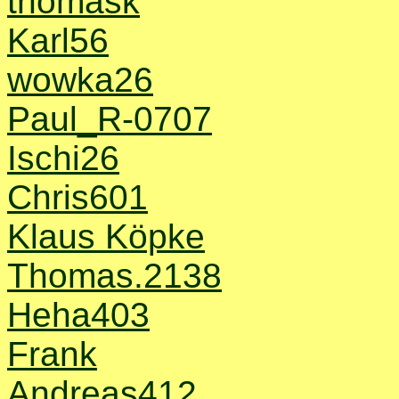
thomask
Karl56
wowka26
Paul_R-0707
Ischi26
Chris601
Klaus Köpke
Thomas.2138
Heha403
Frank
Andreas412