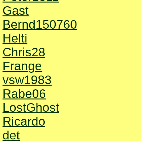
Gast
Bernd150760
Helti
Chris28
Frange
vsw1983
Rabe06
LostGhost
Ricardo
det