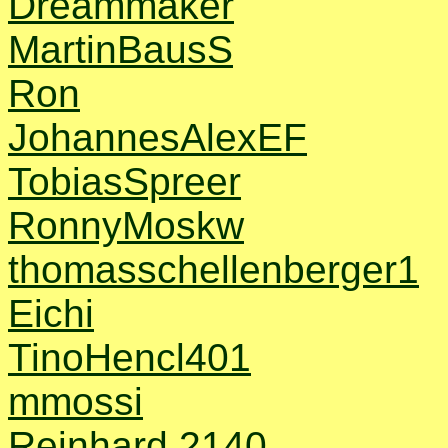
Dreammaker
MartinBausS
Ron
JohannesAlexEF
TobiasSpreer
RonnyMoskw
thomasschellenberger1
Eichi
TinoHencl401
mmossi
Reinhard 2140