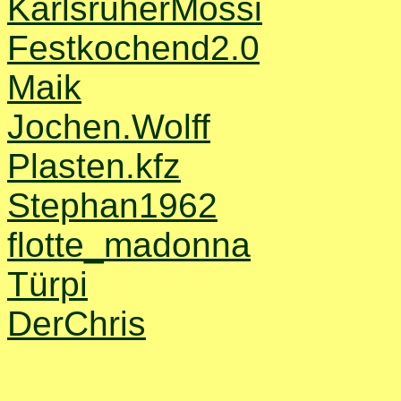
KarlsruherMossi
Festkochend2.0
Maik
Jochen.Wolff
Plasten.kfz
Stephan1962
flotte_madonna
Türpi
DerChris