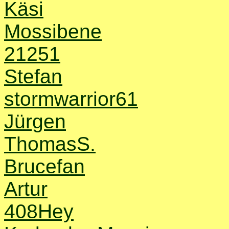
Käsi
Mossibene
21251
Stefan
stormwarrior61
Jürgen
ThomasS.
Brucefan
Artur
408Hey