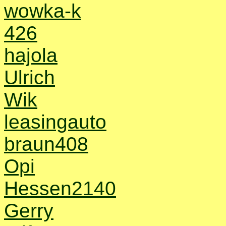
wowka-k
426
hajola
Ulrich
Wik
leasingauto
braun408
Opi
Hessen2140
Gerry