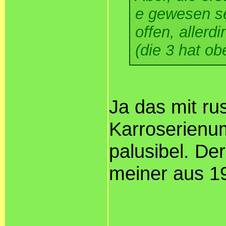
e gewesen se
offen, allerd
(die 3 hat o
Ja das mit ru
Karroserienu
palusibel. De
meiner aus 1