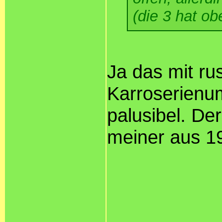
(die 3 hat o
Ja das mit ru
Karroserienu
palusibel. De
meiner aus 1