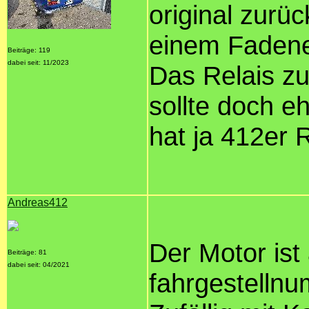
original zur
einem Fadenen
Beiträge: 119
dabei seit: 11/2023
Das Relais z
sollte doch e
hat ja 412er 
Andreas412
Der Motor ist
Beiträge: 81
dabei seit: 04/2021
fahrgestellnu