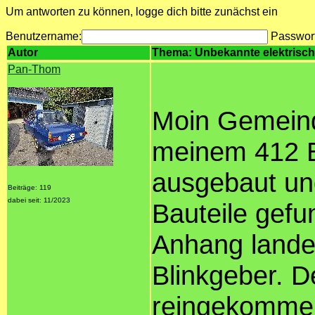
Um antworten zu können, logge dich bitte zunächst ein
Benutzername:
Passwor
Autor
Thema: Unbekannte elektrisc
Pan-Thom
Moin Gemeinde
meinem 412 B
ausgebaut un
Beiträge: 119
dabei seit: 11/2023
Bauteile gefun
Anhang landen
Blinkgeber. D
reingekommen