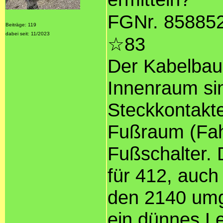
FGNr. 85885
Beiträge: 119
dabei seit: 11/2023
☆83
Der Kabelbau
Innenraum sin
Steckkontakte
Fußraum (Fahr
Fußschalter. 
für 412, auch
den 2140 umg
ein dünnes L