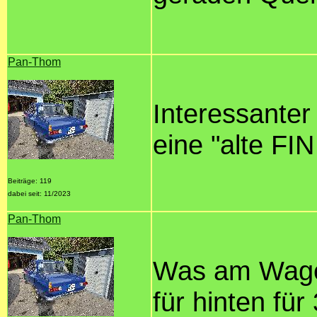
Pan-Thom
Interessanter
eine "alte FI
Beiträge: 119
dabei seit: 11/2023
Pan-Thom
Was am Wagen 
für hinten fü