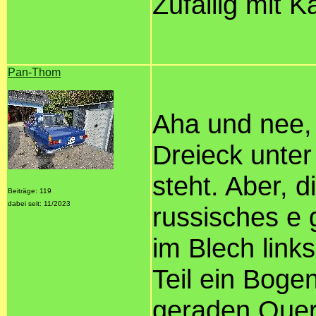
Zufällig mit 
Pan-Thom
Aha und nee, 
Dreieck unter
steht. Aber, 
Beiträge: 119
dabei seit: 11/2023
russisches e 
im Blech links
Teil ein Boge
geraden Quers