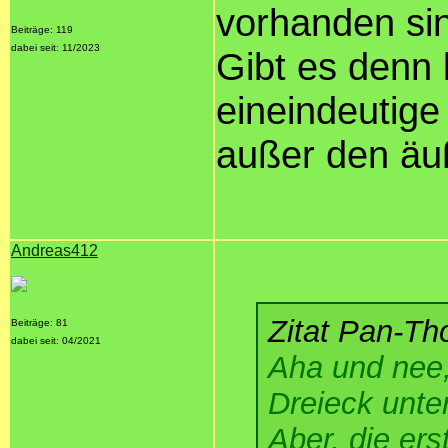
vorhanden sin
Beiträge: 119
dabei seit: 11/2023
Gibt es denn 
eineindeutig
außer den äuß
Andreas412
Zitat Pan-Th
Beiträge: 81
dabei seit: 04/2021
Aha und nee,
Dreieck unter
Aber, die er