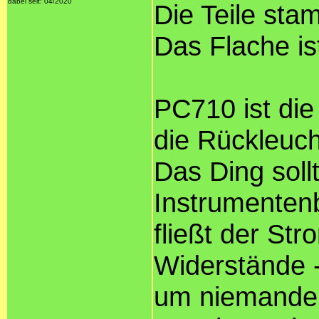
dabei seit: 04/2020
Die Teile st
Das Flache is
РС710 ist die
die Rückleuch
Das Ding soll
Instrumenten
fließt der Str
Widerstände -
um niemanden