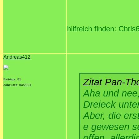
hilfreich finden: Chris
Andreas412
Zitat Pan-Th
Beiträge: 81
dabei seit: 04/2021
Aha und nee,
Dreieck unter
Aber, die er
e gewesen se
offen, allerd