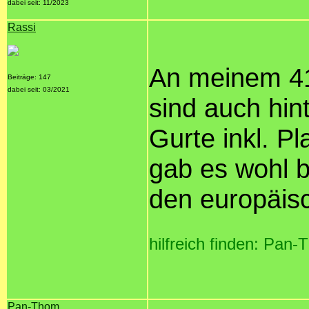
dabei seit: 11/2023
Rassi
An meinem 41
Beiträge: 147
dabei seit: 03/2021
sind auch hin
Gurte inkl. P
gab es wohl be
den europäis
hilfreich finden: Pan
Pan-Thom