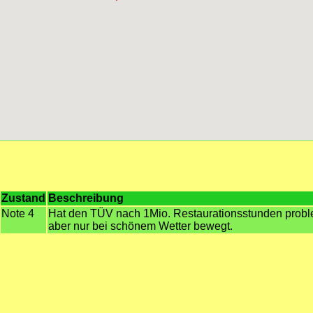
Zustand
Beschreibung
Note 4
Hat den TÜV nach 1Mio. Restaurationsstunden prob
aber nur bei schönem Wetter bewegt.