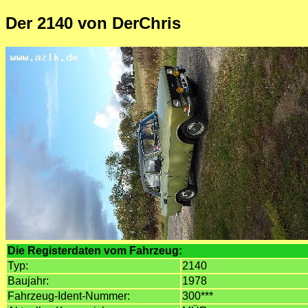
Der 2140 von DerChris
Die Registerdaten vom Fahrzeug:
Typ:
2140
Baujahr:
1978
Fahrzeug-Ident-Nummer:
300***