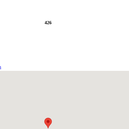
426
n