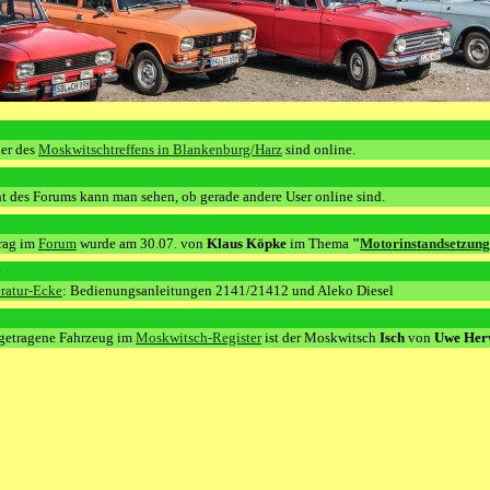
der des
Moskwitschtreffens in Blankenburg/Harz
sind online.
ht des Forums kann man sehen, ob gerade andere User online sind.
trag im
Forum
wurde am 30.07. von
Klaus Köpke
im Thema
"
Motorinstandsetzung
:
eratur-Ecke
: Bedienungsanleitungen 2141/21412 und Aleko Diesel
ngetragene Fahrzeug im
Moskwitsch-Register
ist der Moskwitsch
Isch
von
Uwe Her