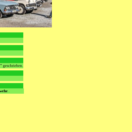
"
geschrieben.
wehe
.