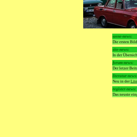
szene-news:
Die ersten Bil
site-news:
In der Übersic
forum-news:
Der letzer Bei
literatur-news
Neu in der
Lit
register-news:
Das neuste ei