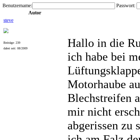
Benutzername:
Passwort:
Autor
steve
Hallo in die R
Beiträge: 239
dabei seit: 08/2009
ich habe bei 
Lüftungsklappe
Motorhaube auf
Blechstreifen 
mir nicht ersch
abgerissen zu 
ich am Falz d