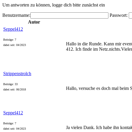
Um antworten zu können, logge dich bitte zunächst ein
Benutzername:
Passwort:
Autor
Seppel412
Beiträge: 7
Hallo in die Runde. Kann mir event
dabei seit: 04/2023
412. Ich finde im Netz.nichts.Viel
Strippenstrolch
Beiträge: 33
Hallo, versuche es doch mal beim St
dabei seit: 06/2018
Seppel412
Beiträge: 7
Ja vielen Dank. Ich habe ihn konta
dabei seit: 04/2023