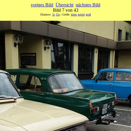
voriges Bild
Übersicht
nächstes Bild
Bild 7 von 43
Diashow:
5s
15s
| Größe:
klein
mittel
groß