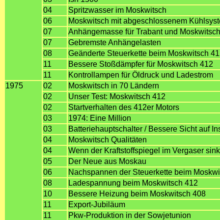
04
Spritzwasser im Moskwitsch
06
Moskwitsch mit abgeschlossenem Kühlsys
07
Anhängemasse für Trabant und Moskwitsc
07
Gebremste Anhängelasten
08
Geänderte Steuerkette beim Moskwitsch 4
11
Bessere Stoßdämpfer für Moskwitsch 412
11
Kontrollampen für Öldruck und Ladestrom
1975
02
Moskwitsch in 70 Ländern
02
Unser Test: Moskwitsch 412
02
Startverhalten des 412er Motors
03
1974: Eine Million
03
Batteriehauptschalter / Bessere Sicht auf I
04
Moskwitsch Qualitäten
04
Wenn der Kraftstoffspiegel im Vergaser sinkt
05
Der Neue aus Moskau
06
Nachspannen der Steuerkette beim Moskwi
08
Ladespannung beim Moskwitsch 412
10
Bessere Heizung beim Moskwitsch 408
11
Export-Jubiläum
11
Pkw-Produktion in der Sowjetunion