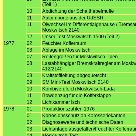
(Teil 1)
10
Abdichtung der Schalthebelmuffe
11
Autoimporte aus der UdSSR
11
Ölwechsel im Differentialgehäuse / Bremsa
Moskwitsch 2140
12
Unser Test Moskwitsch 1500 (Teil 2)
1977
02
Feuchter Kofferraum
03
Ablage im Moskwitsch
07
Reifengrößen für Moskwitsch-Tpen
08
Lastabhängiger Bremskraftregler am Moskw
412/2140
08
Kraftstoffleitung abgequetscht
09
SM Mini-Test Moskwitsch 2140
10
Kombivergleich Moskwitsch-Lada
11
Bowdenzug für die Kofferklappe
12
Lichtkammer Isch
1978
01
Produktionszahlen 1976
01
Korrosionsschutz an Karosseriekanten
02
Diagnosewerte und technische Daten
03
Lichtanlage ausgefallen/Feuchter Kofferra
04
Moskwitsch-Test