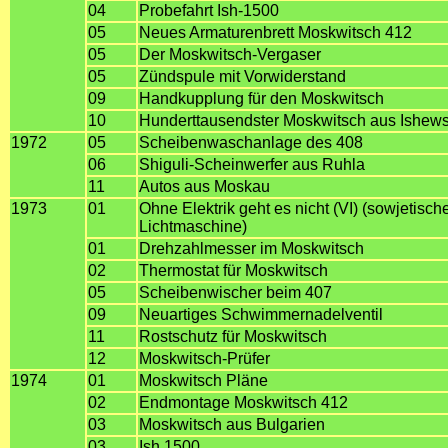
04
Probefahrt Ish-1500
05
Neues Armaturenbrett Moskwitsch 412
05
Der Moskwitsch-Vergaser
05
Zündspule mit Vorwiderstand
09
Handkupplung für den Moskwitsch
10
Hunderttausendster Moskwitsch aus Ishew
1972
05
Scheibenwaschanlage des 408
06
Shiguli-Scheinwerfer aus Ruhla
11
Autos aus Moskau
1973
01
Ohne Elektrik geht es nicht (VI) (sowjetisc
Lichtmaschine)
01
Drehzahlmesser im Moskwitsch
02
Thermostat für Moskwitsch
05
Scheibenwischer beim 407
09
Neuartiges Schwimmernadelventil
11
Rostschutz für Moskwitsch
12
Moskwitsch-Prüfer
1974
01
Moskwitsch Pläne
02
Endmontage Moskwitsch 412
03
Moskwitsch aus Bulgarien
03
Ish 1500