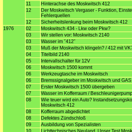
11
Hinterachse des Moskwitsch 412
12
Der Moskwitsch Vergaser - Funktion, Einste
Fehlerquellen
12
Sicherheitslenkung beim Moskwitsch 412
1976
02
Moskwitsch 434 - Lkw oder Pkw?
03
Wir stellen vor: Moskwitsch 2140
03
Wasser im "412"
03
Muß der Moskwitsch klingeln? / 412 mit VK
04
Titelbild 2140
05
Intervallschalter für 12V
06
Moskwitsch 1500 kommt
06
Werkzeugtasche im Moskwitsch
06
Bremssignalgeber im Moskwitsch und GAS
07
Erster Moskwitsch 1500 übergeben
07
Wasser im Kofferraum / Beschleunigerpump
08
Wie teuer wird ein Auto? Instandsetzungsk
Moskwitsch 412
08
Kofferraum abgedichtet
08
Defektes Zündschloß
09
Ausbildung von Spezialisten
10
Lichttechnisches Neuland, Unser Test Mos